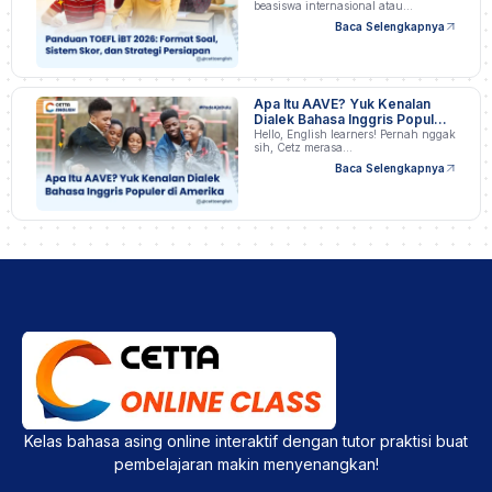
beasiswa internasional atau
profesional…
Baca Selengkapnya
Apa Itu AAVE? Yuk Kenalan
Dialek Bahasa Inggris Populer
di Amerika
Hello, English learners! Pernah nggak
sih, Cetz merasa…
Baca Selengkapnya
Kelas bahasa asing online interaktif dengan tutor praktisi buat
pembelajaran makin menyenangkan!