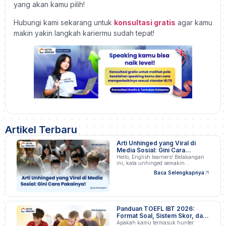
yang akan kamu pilih!
Hubungi kami sekarang untuk
konsultasi gratis
agar kamu
makin yakin langkah kariermu sudah tepat!
Artikel Terbaru
Arti Unhinged yang Viral di
Media Sosial: Gini Cara
Pakainya!
Hello, English learners! Belakangan
ini, kata unhinged semakin…
Baca Selengkapnya
Panduan TOEFL IBT 2026:
Format Soal, Sistem Skor, dan
Strategi Persiapan
Apakah kamu termasuk hunter