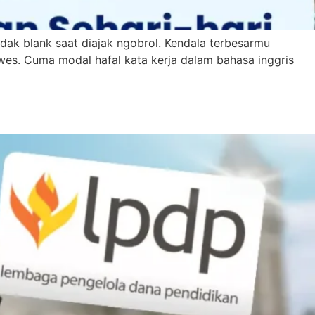
ak blank saat diajak ngobrol. Kendala terbesarmu
es. Cuma modal hafal kata kerja dalam bahasa inggris