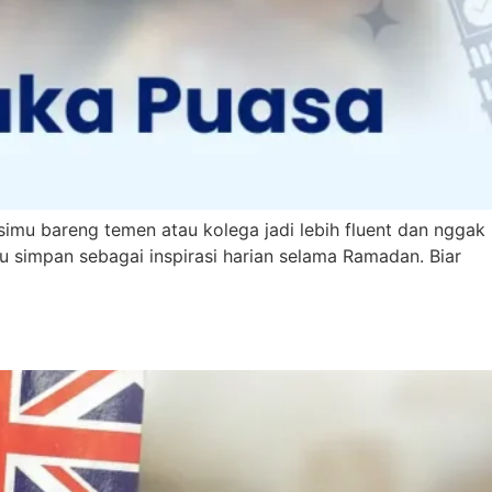
imu bareng temen atau kolega jadi lebih fluent dan nggak
u simpan sebagai inspirasi harian selama Ramadan. Biar