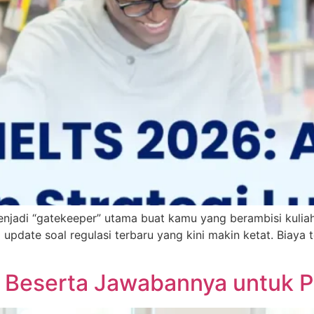
jadi “gatekeeper” utama buat kamu yang berambisi kuliah a
 update soal regulasi terbaru yang kini makin ketat. Biaya
s Beserta Jawabannya untuk P