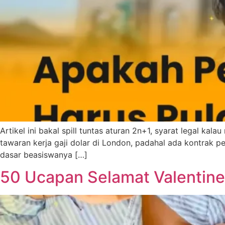
Artikel ini bakal spill tuntas aturan 2n+1, syarat legal k
tawaran kerja gaji dolar di London, padahal ada kontrak p
dasar beasiswanya […]
50 Ucapan Selamat Valentine 