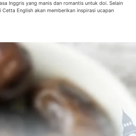
sa Inggris yang manis dan romantis untuk doi. Selain
ni Cetta English akan memberikan inspirasi ucapan