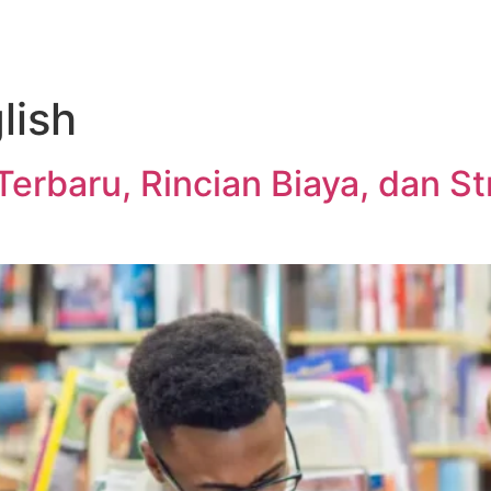
Programs
About
Tutor
Testimoni
Bl
lish
erbaru, Rincian Biaya, dan St