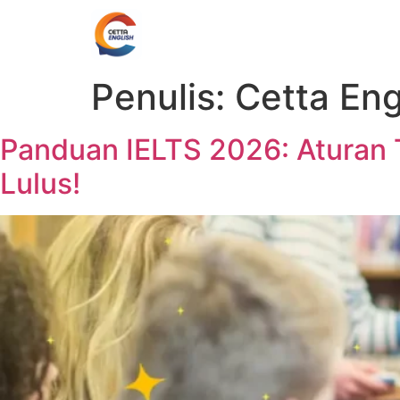
Home
Penulis:
Cetta Eng
Panduan IELTS 2026: Aturan T
Lulus!