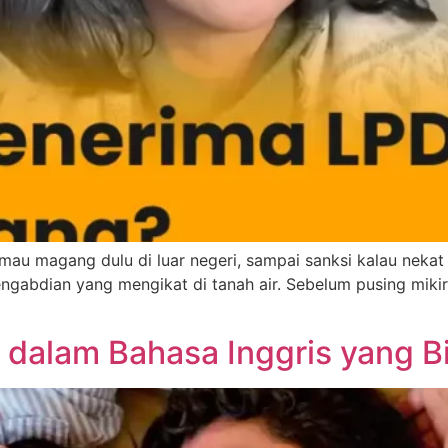
alau mau magang dulu di luar negeri, sampai sanksi kalau ne
engabdian yang mengikat di tanah air. Sebelum pusing miki
dalam Bahasa Inggris yang Bi