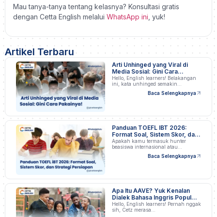
Mau tanya-tanya tentang kelasnya? Konsultasi gratis
dengan
Cetta English melalui
WhatsApp ini
, yuk!
Artikel Terbaru
Arti Unhinged yang Viral di
Media Sosial: Gini Cara
Pakainya!
Hello, English learners! Belakangan
ini, kata unhinged semakin…
Baca Selengkapnya
Panduan TOEFL IBT 2026:
Format Soal, Sistem Skor, dan
Strategi Persiapan
Apakah kamu termasuk hunter
beasiswa internasional atau
profesional…
Baca Selengkapnya
Apa Itu AAVE? Yuk Kenalan
Dialek Bahasa Inggris Populer
di Amerika
Hello, English learners! Pernah nggak
sih, Cetz merasa…