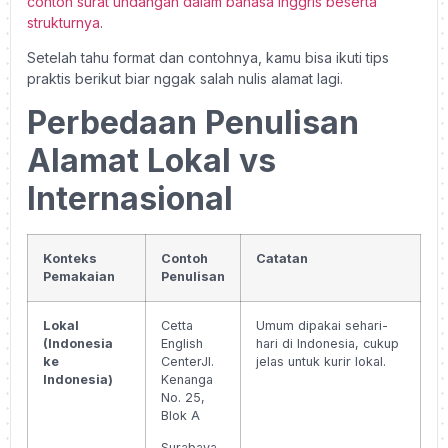
contoh surat undangan dalam bahasa Inggris beserta
strukturnya
.
Setelah tahu format dan contohnya, kamu bisa ikuti tips
praktis berikut biar nggak salah nulis alamat lagi.
Perbedaan Penulisan
Alamat Lokal vs
Internasional
Konteks
Contoh
Catatan
Pemakaian
Penulisan
Lokal
Cetta
Umum dipakai sehari-
(Indonesia
English
hari di Indonesia, cukup
ke
Center
Jl.
jelas untuk kurir lokal.
Indonesia)
Kenanga
No. 25,
Blok A
Surabaya,