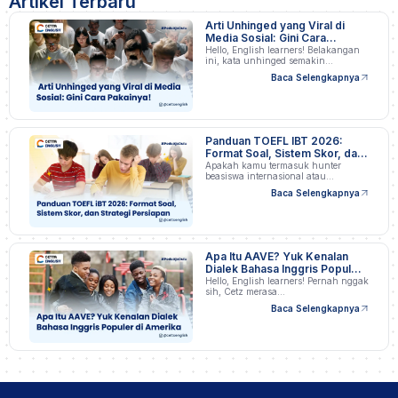
Artikel Terbaru
Arti Unhinged yang Viral di
Media Sosial: Gini Cara
Pakainya!
Hello, English learners! Belakangan
ini, kata unhinged semakin…
Baca Selengkapnya
Panduan TOEFL IBT 2026:
Format Soal, Sistem Skor, dan
Strategi Persiapan
Apakah kamu termasuk hunter
beasiswa internasional atau
profesional…
Baca Selengkapnya
Apa Itu AAVE? Yuk Kenalan
Dialek Bahasa Inggris Populer
di Amerika
Hello, English learners! Pernah nggak
sih, Cetz merasa…
Baca Selengkapnya