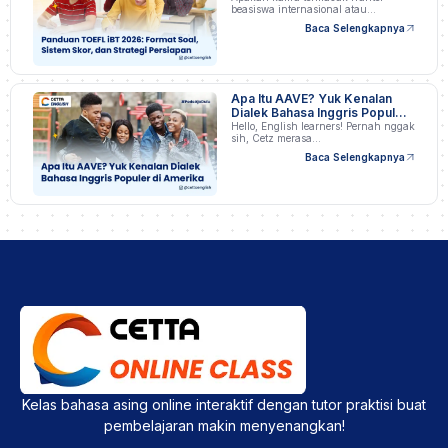
beasiswa internasional atau
profesional…
Baca Selengkapnya
Apa Itu AAVE? Yuk Kenalan
Dialek Bahasa Inggris Populer
di Amerika
Hello, English learners! Pernah nggak
sih, Cetz merasa…
Baca Selengkapnya
Kelas bahasa asing online interaktif dengan tutor praktisi buat
pembelajaran makin menyenangkan!