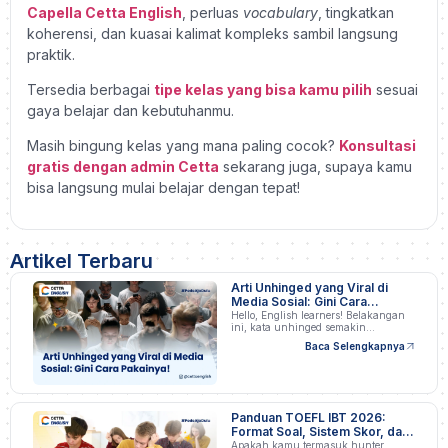
Capella Cetta English
, perluas
vocabulary
, tingkatkan
koherensi, dan kuasai kalimat kompleks sambil langsung
praktik.
Tersedia berbagai
tipe kelas yang bisa kamu pilih
sesuai
gaya belajar dan kebutuhanmu.
Masih bingung kelas yang mana paling cocok?
Konsultasi
gratis dengan admin Cetta
sekarang juga, supaya kamu
bisa langsung mulai belajar dengan tepat!
Artikel Terbaru
Arti Unhinged yang Viral di
Media Sosial: Gini Cara
Pakainya!
Hello, English learners! Belakangan
ini, kata unhinged semakin…
Baca Selengkapnya
Panduan TOEFL IBT 2026:
Format Soal, Sistem Skor, dan
Strategi Persiapan
Apakah kamu termasuk hunter