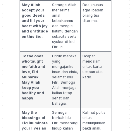
May Allah
Semoga Allah
Doa khusus
accept your
menerima
agar ibadah
good deeds
amal
orang tua
and fill your
kebaikanmu
diterima.
heart with joy
dan mengisi
and gratitude
hatimu dengan
on this Eid.
sukacita serta
syukur di Idul
Fitri ini.
To the ones
Untuk mereka
Ucapan
who taught
yang
mendalam
me faith and
mengajariku
untuk kartu
love, Eid
iman dan cinta,
ucapan atau
Mubarak.
selamat Idul
kado.
May Allah
Fitri. Semoga
keep you
Allah menjaga
healthy and
kalian tetap
happy.
sehat dan
bahagia.
May the
Semoga
Kalimat puitis
blessings of
berkah Idul
untuk
Eid illuminate
Fitri menerangi
menunjukkan
your lives as
hidup kalian
bakti anak.