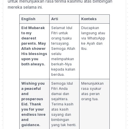
untuk menunjukkan rasa terima kasihmu atas bimbingan
mereka selama ini.
English
Arti
Konteks
Eid Mubarak
Selamat Idul
Diucapkan
to my
Fitri untuk
langsung atau
dearest
orang tuaku
via WhatsApp
parents. May
tersayang.
ke Ayah dan
Allah shower
Semoga Allah
Ibu.
His blessings
selalu
upon you
melimpahkan
both always.
berkah-Nya
kepada kalian
berdua.
Wishing you
Semoga Idul
Menunjukkan
a peaceful
Fitri Anda
rasa syukur
and
damai dan
atas peran
prosperous
sejahtera.
orang tua.
Eid. Thank
Terima kasih
you for your
atas kasih
endless love
sayang dan
and
bimbingan
guidance.
yang tak henti.