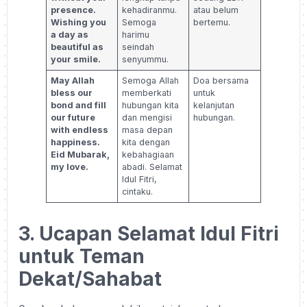
presence.
kehadiranmu.
atau belum
Wishing you
Semoga
bertemu.
a day as
harimu
beautiful as
seindah
your smile.
senyummu.
May Allah
Semoga Allah
Doa bersama
bless our
memberkati
untuk
bond and fill
hubungan kita
kelanjutan
our future
dan mengisi
hubungan.
with endless
masa depan
happiness.
kita dengan
Eid Mubarak,
kebahagiaan
my love.
abadi. Selamat
Idul Fitri,
cintaku.
3. Ucapan Selamat Idul Fitri
untuk Teman
Dekat/Sahabat