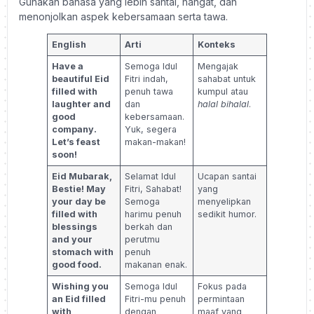
Gunakan bahasa yang lebih santai, hangat, dan
menonjolkan aspek kebersamaan serta tawa.
English
Arti
Konteks
Have a
Semoga Idul
Mengajak
beautiful Eid
Fitri indah,
sahabat untuk
filled with
penuh tawa
kumpul atau
laughter and
dan
halal bihalal
.
good
kebersamaan.
company.
Yuk, segera
Let’s feast
makan-makan!
soon!
Eid Mubarak,
Selamat Idul
Ucapan santai
Bestie! May
Fitri, Sahabat!
yang
your day be
Semoga
menyelipkan
filled with
harimu penuh
sedikit humor.
blessings
berkah dan
and your
perutmu
stomach with
penuh
good food.
makanan enak.
Wishing you
Semoga Idul
Fokus pada
an Eid filled
Fitri-mu penuh
permintaan
with
dengan
maaf yang