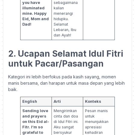
you have
sebagaimana
illuminated
kalian
mine. Happy
menerangi
Eid, Mom and
hidupku.
Dad!
Selamat
Lebaran, Ibu
dan Ayah!
2. Ucapan Selamat Idul Fitri
untuk Pacar/Pasangan
Kategori ini lebih berfokus pada kasih sayang, momen
manis bersama, dan harapan untuk masa depan yang lebih
baik.
English
Arti
Konteks
Sending love
Mengirimkan
Pesan manis
and prayers
cinta dan doa
untuk
on this Eid al-
di Idul Fitri ini.
menunjukkan
Fitr. I’m so
Aku sangat
apresiasi
grateful to
bersyukur
kehadiran