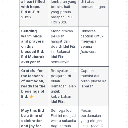
a heart filled
lembaran yang
diri atau
with hope.
bersih, hati
pemandangan.
Eid al-Fitr
yang penuh
2026.
harapan. Idul
Fitri 2026.
Sending
Mengirimkan
Universal
warm hugs
pelukan
caption untuk
and prayers
hangat dan
menyapa
on this
doa di Idul Fitri
semua
blessed Eid.
ini. Selamat
followers
.
Eid Mubarak
Idul Fitri
everyone!
semuanya!
Grateful for
Bersyukur atas
Caption
the lessons
pelajaran di
transisi dari
of Ramadan,
bulan
bulan puasa ke
ready for the
Ramadan, siap
lebaran.
blessings of
untuk
Eid.
keberkahan
Idul Fitri.
May this Eid
Semoga Idul
Pesan
be a time of
Fitri ini menjadi
perdamaian
celebration
waktu sukacita
yang elegan
and joy for
bagi semua.
untuk
feed
IG.