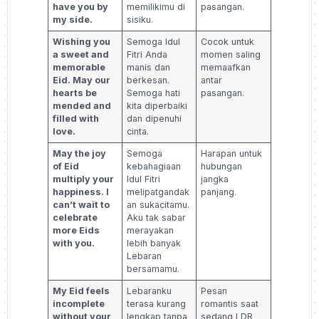
have you by
memilikimu di
pasangan.
my side.
sisiku.
Wishing you
Semoga Idul
Cocok untuk
a sweet and
Fitri Anda
momen saling
memorable
manis dan
memaafkan
Eid. May our
berkesan.
antar
hearts be
Semoga hati
pasangan.
mended and
kita diperbaiki
filled with
dan dipenuhi
love.
cinta.
May the joy
Semoga
Harapan untuk
of Eid
kebahagiaan
hubungan
multiply your
Idul Fitri
jangka
happiness. I
melipatgandak
panjang.
can’t wait to
an sukacitamu.
celebrate
Aku tak sabar
more Eids
merayakan
with you.
lebih banyak
Lebaran
bersamamu.
My Eid feels
Lebaranku
Pesan
incomplete
terasa kurang
romantis saat
without your
lengkap tanpa
sedang LDR