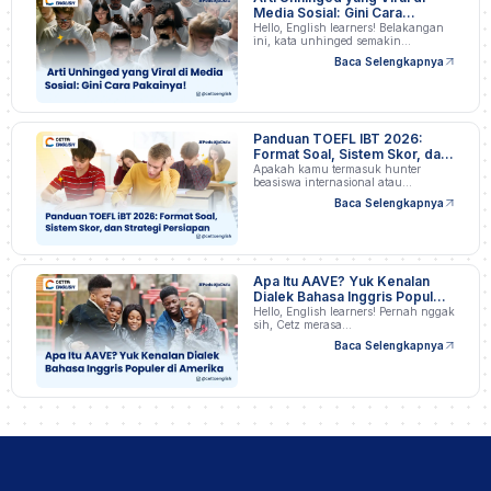
Media Sosial: Gini Cara
Pakainya!
Hello, English learners! Belakangan
ini, kata unhinged semakin…
Baca Selengkapnya
Panduan TOEFL IBT 2026:
Format Soal, Sistem Skor, dan
Strategi Persiapan
Apakah kamu termasuk hunter
beasiswa internasional atau
profesional…
Baca Selengkapnya
Apa Itu AAVE? Yuk Kenalan
Dialek Bahasa Inggris Populer
di Amerika
Hello, English learners! Pernah nggak
sih, Cetz merasa…
Baca Selengkapnya