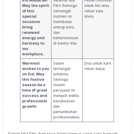
Eid Mubarak!
Selamat Idul
Pesan motivasi
May the spirit
Fitri! Semoga
untuk tim atau
of this
semangat
rekan satu
special
momen ini
divisi.
occasion
membawa
bring
energi baru
renewed
dan
energy and
keharmonisan
harmony to
di kantor kita.
our
workplace.
Warmest
Salam
Doa untuk karir
wishes to you
terhangat
rekan kerja.
on Eid. May
untukmu.
this festive
Semoga
season be a
musim
time of great
perayaan ini
success and
menjadi waktu
professional
kesuksesan
growth.
dan
pertumbuhan
profesionalmu.
Selain Idul Fitri, hari raya Islam lainnya yang juga banyak