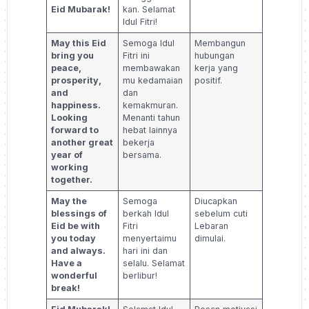
Eid Mubarak!
kan. Selamat
Idul Fitri!
May this Eid
Semoga Idul
Membangun
bring you
Fitri ini
hubungan
peace,
membawakan
kerja yang
prosperity,
mu kedamaian
positif.
and
dan
happiness.
kemakmuran.
Looking
Menanti tahun
forward to
hebat lainnya
another great
bekerja
year of
bersama.
working
together.
May the
Semoga
Diucapkan
blessings of
berkah Idul
sebelum cuti
Eid be with
Fitri
Lebaran
you today
menyertaimu
dimulai.
and always.
hari ini dan
Have a
selalu. Selamat
wonderful
berlibur!
break!