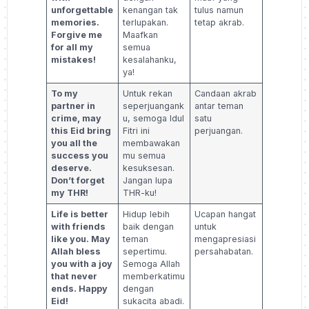
unforgettable
kenangan tak
tulus namun
memories.
terlupakan.
tetap akrab.
Forgive me
Maafkan
for all my
semua
mistakes!
kesalahanku,
ya!
To my
Untuk rekan
Candaan akrab
partner in
seperjuangank
antar teman
crime, may
u, semoga Idul
satu
this Eid bring
Fitri ini
perjuangan.
you all the
membawakan
success you
mu semua
deserve.
kesuksesan.
Don’t forget
Jangan lupa
my THR!
THR-ku!
Life is better
Hidup lebih
Ucapan hangat
with friends
baik dengan
untuk
like you. May
teman
mengapresiasi
Allah bless
sepertimu.
persahabatan.
you with a joy
Semoga Allah
that never
memberkatimu
ends. Happy
dengan
Eid!
sukacita abadi.