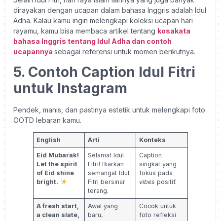
dirayakan dengan ucapan dalam bahasa Inggris adalah Idul
Adha. Kalau kamu ingin melengkapi koleksi ucapan hari
rayamu, kamu bisa membaca artikel tentang
kosakata
bahasa Inggris tentang Idul Adha dan contoh
ucapannya
sebagai referensi untuk momen berikutnya.
5. Contoh Caption Idul Fitri
untuk Instagram
Pendek, manis, dan pastinya estetik untuk melengkapi foto
OOTD lebaran kamu.
English
Arti
Konteks
Eid Mubarak!
Selamat Idul
Caption
Let the spirit
Fitri! Biarkan
singkat yang
of Eid shine
semangat Idul
fokus pada
bright.
Fitri bersinar
vibes
positif.
terang.
A fresh start,
Awal yang
Cocok untuk
a clean slate,
baru,
foto refleksi