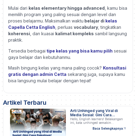
Mulai dari
kelas elementary hingga advanced
, kamu bisa
memilih program yang paling sesuai dengan level dan
proses belajarmu. Maksimalkan waktu
belajar di
kelas
Capella Cetta English
, perluas
vocabulary
, tingkatkan
koherensi
, dan kuasai
kalimat kompleks
sambil langsung
praktik.
Tersedia berbagai
tipe kelas yang bisa kamu pilih
sesuai
gaya belajar dan kebutuhanmu.
Masih bingung kelas yang mana paling cocok?
Konsultasi
gratis dengan admin Cetta
sekarang juga, supaya kamu
bisa langsung mulai belajar dengan tepat!
Artikel Terbaru
Arti Unhinged yang Viral di
Media Sosial: Gini Cara
Pakainya!
Hello, English learners! Belakangan
ini, kata unhinged semakin…
Baca Selengkapnya