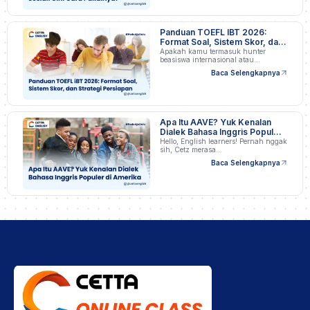
Panduan TOEFL IBT 2026:
Format Soal, Sistem Skor, dan
Strategi Persiapan
Apakah kamu termasuk hunter
beasiswa internasional atau
profesional…
Baca Selengkapnya
Apa Itu AAVE? Yuk Kenalan
Dialek Bahasa Inggris Populer
di Amerika
Hello, English learners! Pernah nggak
sih, Cetz merasa…
Baca Selengkapnya