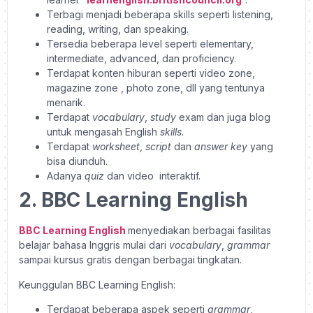
Terbagi menjadi beberapa skills seperti listening,
reading, writing, dan speaking.
Tersedia beberapa level seperti elementary,
intermediate, advanced, dan proficiency.
Terdapat konten hiburan seperti video zone,
magazine zone , photo zone, dll yang tentunya
menarik.
Terdapat
vocabulary
,
study
exam dan juga blog
untuk mengasah English
skills
.
Terdapat
worksheet
,
script
dan
answer key
yang
bisa diunduh.
Adanya
quiz
dan video interaktif.
2. BBC Learning English
BBC Learning English
menyediakan berbagai fasilitas
belajar bahasa Inggris mulai dari
vocabulary
,
grammar
sampai kursus gratis dengan berbagai tingkatan.
Keunggulan BBC Learning English:
Terdapat beberapa aspek seperti
grammar
,