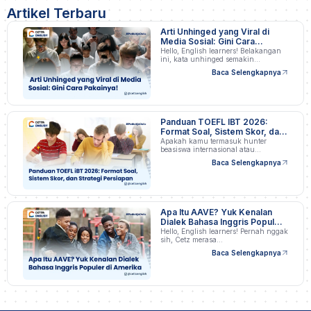
Artikel Terbaru
Arti Unhinged yang Viral di
Media Sosial: Gini Cara
Pakainya!
Hello, English learners! Belakangan
ini, kata unhinged semakin…
Baca Selengkapnya
Panduan TOEFL IBT 2026:
Format Soal, Sistem Skor, dan
Strategi Persiapan
Apakah kamu termasuk hunter
beasiswa internasional atau
profesional…
Baca Selengkapnya
Apa Itu AAVE? Yuk Kenalan
Dialek Bahasa Inggris Populer
di Amerika
Hello, English learners! Pernah nggak
sih, Cetz merasa…
Baca Selengkapnya