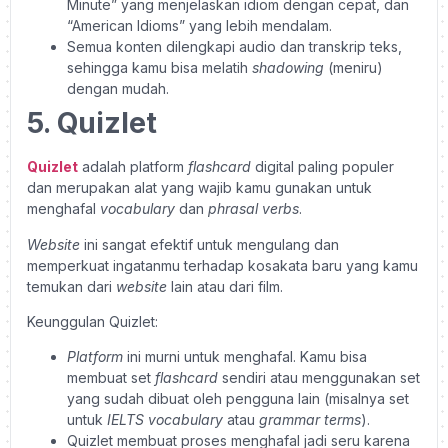
Minute” yang menjelaskan idiom dengan cepat, dan
“American Idioms” yang lebih mendalam.
Semua konten dilengkapi audio dan transkrip teks,
sehingga kamu bisa melatih
shadowing
(meniru)
dengan mudah.
5. Quizlet
Quizlet
adalah platform
flashcard
digital paling populer
dan merupakan alat yang wajib kamu gunakan untuk
menghafal
vocabulary
dan
phrasal verbs
.
Website
ini sangat efektif untuk mengulang dan
memperkuat ingatanmu terhadap kosakata baru yang kamu
temukan dari
website
lain atau dari film.
Keunggulan Quizlet:
Platform
ini murni untuk menghafal. Kamu bisa
membuat set
flashcard
sendiri atau menggunakan set
yang sudah dibuat oleh pengguna lain (misalnya set
untuk
IELTS vocabulary
atau
grammar terms
).
Quizlet membuat proses menghafal jadi seru karena