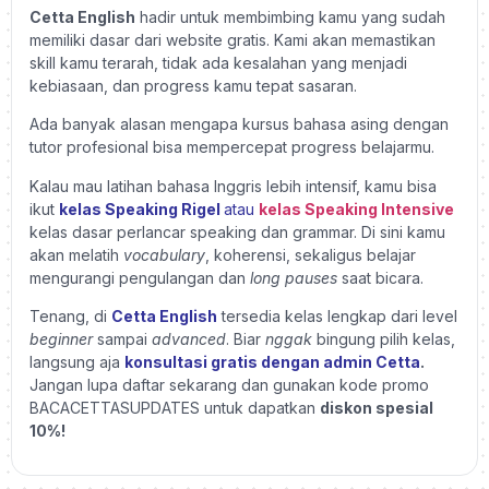
Cetta English
hadir untuk membimbing kamu yang sudah
memiliki dasar dari website gratis. Kami akan memastikan
skill kamu terarah, tidak ada kesalahan yang menjadi
kebiasaan, dan progress kamu tepat sasaran.
Ada banyak
alasan mengapa kursus bahasa asing
dengan
tutor profesional bisa mempercepat progress belajarmu.
Kalau mau latihan bahasa Inggris lebih intensif, kamu bisa
ikut
kelas Speaking Rigel
atau
kelas Speaking Intensive
kelas dasar perlancar speaking dan grammar. Di sini kamu
akan melatih
vocabulary
, koherensi, sekaligus belajar
mengurangi pengulangan dan
long pauses
saat bicara.
Tenang, di
Cetta English
tersedia kelas lengkap dari level
beginner
sampai
advanced
. Biar
nggak
bingung pilih kelas,
langsung aja
konsultasi gratis dengan admin Cetta
.
Jangan lupa daftar sekarang dan gunakan kode promo
BACACETTASUPDATES untuk dapatkan
diskon spesial
10%!