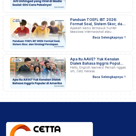
Panduan TOEFL IBT 2026:
Format Soal, Sistem Skor, dan
Strategi Persiapan
Apakah kamu termasuk hunter
beasiswa internasional atau
profesional…
Baca Selengkapnya
Apa Itu AAVE? Yuk Kenalan
Dialek Bahasa Inggris Populer
di Amerika
Hello, English learners! Pernah nggak
sih, Cetz merasa…
Baca Selengkapnya