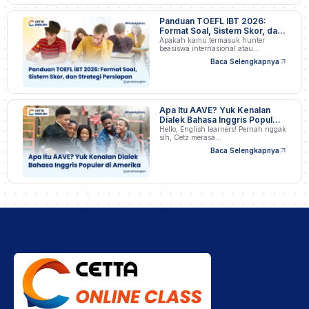
Panduan TOEFL IBT 2026:
Format Soal, Sistem Skor, dan
Strategi Persiapan
Apakah kamu termasuk hunter
beasiswa internasional atau
profesional…
Baca Selengkapnya
Apa Itu AAVE? Yuk Kenalan
Dialek Bahasa Inggris Populer
di Amerika
Hello, English learners! Pernah nggak
sih, Cetz merasa…
Baca Selengkapnya