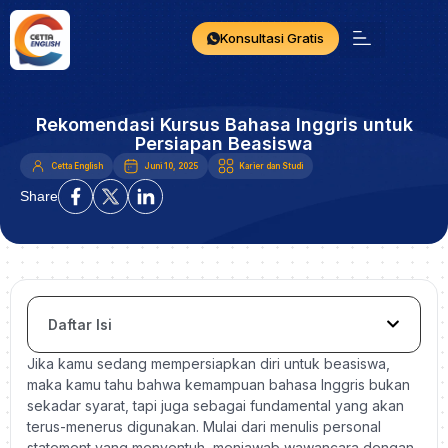
Konsultasi Gratis
Rekomendasi Kursus Bahasa Inggris untuk
Persiapan Beasiswa
Cetta English
Juni 10, 2025
Karier dan Studi
Share
Daftar Isi
Jika kamu sedang mempersiapkan diri untuk beasiswa,
maka kamu tahu bahwa kemampuan bahasa Inggris bukan
sekadar syarat, tapi juga sebagai fundamental yang akan
terus-menerus digunakan. Mulai dari menulis personal
statement yang menyentuh, menjawab wawancara dengan