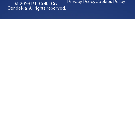
Privacy Policy
Cookies Policy
© 2026 PT. Cetta Cita
Cendekia. All rights reserved.