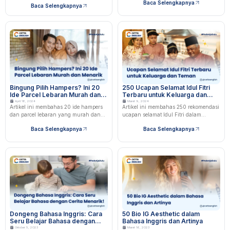
Baca Selengkapnya
meningkat? Ternyata itu bukan
Baca Selengkapnya
kebetulan. Saat
Bingung Pilih Hampers? Ini 20
250 Ucapan Selamat Idul Fitri
Ide Parcel Lebaran Murah dan
Terbaru untuk Keluarga dan
Menarik
Teman, Penuh Doa dan Makna
April 18, 2024
Maret 9, 2024
Artikel ini membahas 20 ide hampers
Artikel ini membahas 250 rekomendasi
dan parcel lebaran yang murah dan
ucapan selamat Idul Fitri dalam
sederhana, mulai dari
bahasa Inggris lengkap dengan
Baca Selengkapnya
Baca Selengkapnya
artinya.
Dongeng Bahasa Inggris: Cara
50 Bio IG Aesthetic dalam
Seru Belajar Bahasa dengan
Bahasa Inggris dan Artinya
Cerita Menarik!
Oktober 5, 2023
Maret 16, 2023