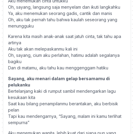
Aku menemukan cinta untukku
Oh, sayang, langsung saja menyelam dan ikuti langkahku
Ya, aku menemukan seorang gadis, cantik dan manis
Oh, aku tak pernah tahu bahwa kaulah seseorang yang
menungguku
Karena kita masih anak-anak saat jatuh cinta, tak tahu apa
artinya
Aku tak akan melepaskanmu kali ini
Oh, sayang, cium aku perlahan, hatimu adalah segalanya
bagiku
Dan di matamu, aku tahu kau menggenggam hatiku
Sayang, aku menari dalam gelap bersamamu di
pelukanku
Bertelanjang kaki di rumput sambil mendengarkan lagu
kesukaan kita
Saat kau bilang penampilanmu berantakan, aku berbisik
pelan
Tapi kau mendengarnya, “Sayang, malam ini kamu terlihat
sempurna”
Aku menemukan wanita, lebih kuat dari siapa pun yang