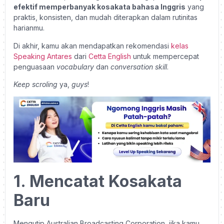
efektif memperbanyak kosakata bahasa Inggris
yang
praktis, konsisten, dan mudah diterapkan dalam rutinitas
harianmu.
Di akhir, kamu akan mendapatkan rekomendasi
kelas
Speaking Antares
dari
Cetta English
untuk mempercepat
penguasaan
vocabulary
dan
conversation skill
.
Keep scroling
ya,
guys
!
1. Mencatat Kosakata
Baru
Mengutip Australian Broadcasting Corporation, jika kamu