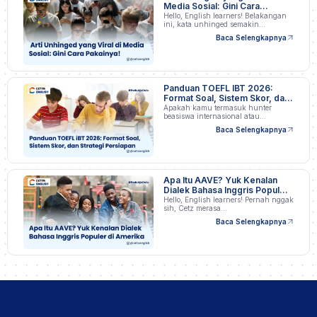
Media Sosial: Gini Cara
Pakainya!
Hello, English learners! Belakangan
ini, kata unhinged semakin…
Baca Selengkapnya
Panduan TOEFL IBT 2026:
Format Soal, Sistem Skor, dan
Strategi Persiapan
Apakah kamu termasuk hunter
beasiswa internasional atau
profesional…
Baca Selengkapnya
Apa Itu AAVE? Yuk Kenalan
Dialek Bahasa Inggris Populer
di Amerika
Hello, English learners! Pernah nggak
sih, Cetz merasa…
Baca Selengkapnya