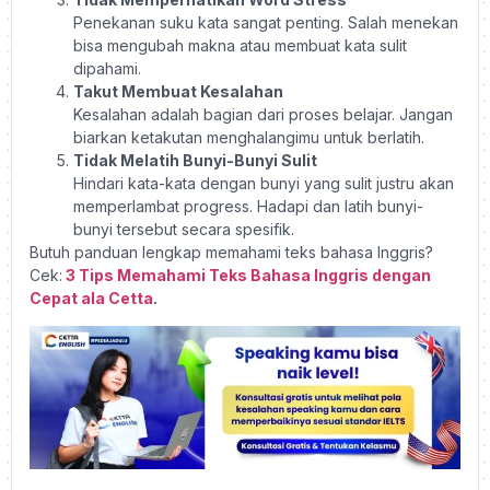
Penekanan suku kata sangat penting. Salah menekan
bisa mengubah makna atau membuat kata sulit
dipahami.
Takut Membuat Kesalahan
Kesalahan adalah bagian dari proses belajar. Jangan
biarkan ketakutan menghalangimu untuk berlatih.
Tidak Melatih Bunyi-Bunyi Sulit
Hindari kata-kata dengan bunyi yang sulit justru akan
memperlambat progress. Hadapi dan latih bunyi-
bunyi tersebut secara spesifik.
Butuh panduan lengkap memahami teks bahasa Inggris?
Cek:
3 Tips Memahami Teks Bahasa Inggris dengan
Cepat ala Cetta
.