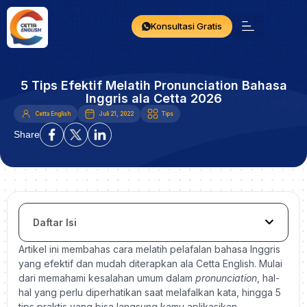
Konsultasi Gratis
5 Tips Efektif Melatih Pronunciation Bahasa
Inggris ala Cetta 2026
Cetta English
Juli 21, 2022
Tips
Share
Daftar Isi
Artikel ini membahas cara melatih pelafalan bahasa Inggris
yang efektif dan mudah diterapkan ala Cetta English. Mulai
dari memahami kesalahan umum dalam
pronunciation
, hal-
hal yang perlu diperhatikan saat melafalkan kata, hingga 5
tips praktis yang bisa langsung kamu aplikasikan.