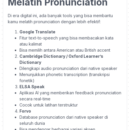
Melatih Pronunciation
Di era digital ini, ada banyak tools yang bisa membantu
kamu melatih pronunciation dengan lebih efektif:
Google Translate
Fitur text-to-speech yang bisa membacakan kata
atau kalimat
Bisa memilih antara American atau British accent
Cambridge Dictionary / Oxford Learner’s
Dictionary
Dilengkapi audio pronunciation dari native speaker
Menunjukkan phonetic transcription (transkripsi
fonetik)
ELSA Speak
Aplikasi AI yang memberikan feedback pronunciation
secara real-time
Cocok untuk latihan terstruktur
Forvo
Database pronunciation dari native speaker di
seluruh dunia
Bisa mendengar berbagai variasi aksen