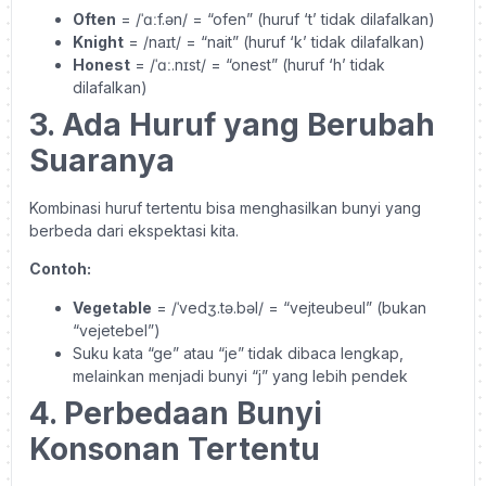
Often
= /ˈɑːf.ən/ = “ofen” (huruf ‘t’ tidak dilafalkan)
Knight
= /naɪt/ = “nait” (huruf ‘k’ tidak dilafalkan)
Honest
= /ˈɑː.nɪst/ = “onest” (huruf ‘h’ tidak
dilafalkan)
3. Ada Huruf yang Berubah
Suaranya
Kombinasi huruf tertentu bisa menghasilkan bunyi yang
berbeda dari ekspektasi kita.
Contoh:
Vegetable
= /ˈvedʒ.tə.bəl/ = “vejteubeul” (bukan
“vejetebel”)
Suku kata “ge” atau “je” tidak dibaca lengkap,
melainkan menjadi bunyi “j” yang lebih pendek
4. Perbedaan Bunyi
Konsonan Tertentu