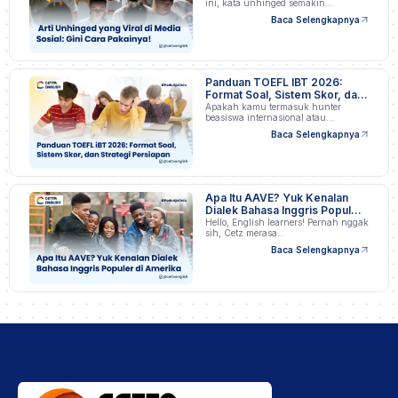
ini, kata unhinged semakin…
Baca Selengkapnya
Panduan TOEFL IBT 2026:
Format Soal, Sistem Skor, dan
Strategi Persiapan
Apakah kamu termasuk hunter
beasiswa internasional atau
profesional…
Baca Selengkapnya
Apa Itu AAVE? Yuk Kenalan
Dialek Bahasa Inggris Populer
di Amerika
Hello, English learners! Pernah nggak
sih, Cetz merasa…
Baca Selengkapnya