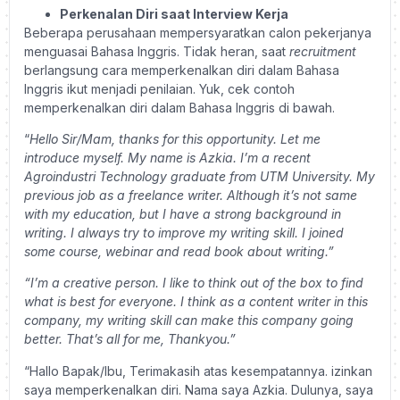
Perkenalan Diri saat Interview Kerja
Beberapa perusahaan mempersyaratkan calon pekerjanya
menguasai Bahasa Inggris. Tidak heran, saat
recruitment
berlangsung cara memperkenalkan diri dalam Bahasa
Inggris ikut menjadi penilaian. Yuk, cek contoh
memperkenalkan diri dalam Bahasa Inggris di bawah.
“
Hello Sir/Mam, thanks for this opportunity. Let me
introduce myself. My name is Azkia. I’m a recent
Agroindustri Technology graduate from UTM University. My
previous job as a freelance writer. Although it’s not same
with my education, but I have a strong background in
writing. I always try to improve my writing skill. I joined
some course, webinar and read book about writing.”
“I’m a creative person. I like to think out of the box to find
what is best for everyone. I think as a content writer in this
company, my writing skill can make this company going
better. That’s all for me, Thankyou.”
“Hallo Bapak/Ibu, Terimakasih atas kesempatannya. izinkan
saya memperkenalkan diri. Nama saya Azkia. Dulunya, saya