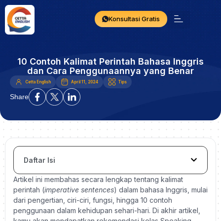
Konsultasi Gratis
10 Contoh Kalimat Perintah Bahasa Inggris
dan Cara Penggunaannya yang Benar
Cetta English
April 11, 2024
Tips
Share
Daftar Isi
Artikel ini membahas secara lengkap tentang kalimat
perintah (
imperative sentences
) dalam bahasa Inggris, mulai
dari pengertian, ciri-ciri, fungsi, hingga 10 contoh
penggunaan dalam kehidupan sehari-hari. Di akhir artikel,
kamu akan mendapatkan rekomendasi kelas Speaking