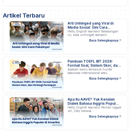
Artikel Terbaru
Arti Unhinged yang Viral di
Media Sosial: Gini Cara
Pakainya!
Hello, English learners! Belakangan
ini, kata unhinged semakin…
Baca Selengkapnya
Panduan TOEFL IBT 2026:
Format Soal, Sistem Skor, dan
Strategi Persiapan
Apakah kamu termasuk hunter
beasiswa internasional atau
profesional…
Baca Selengkapnya
Apa Itu AAVE? Yuk Kenalan
Dialek Bahasa Inggris Populer
di Amerika
Hello, English learners! Pernah nggak
sih, Cetz merasa…
Baca Selengkapnya