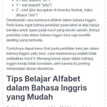
Y
– wai (seperti “
why
“)
Z
– zed (jika diucapkan di Amerika Serikat, maka
dibaca “
zee
“)
Demikianlah cara membaca alfabet dalam bahasa Inggris.
Perlu kamu ingat bahwa pelafalan pada tabel di atas hanya
berlaku untuk ejaan pada huruf yang berdiri sendiri. Artinya
pelafalan kata dalam bahasa inggris bisa saja memiliki
spelling yang berbeda.
Contohnya dapat kamu lihat pada pelafalan kata jam dalam
bahasa Inggris yaitu
hour
, cara membacanya adalah tidak
melibatkan huruf h. Memang benar ejaan dalam bahasa
inggris kerap tidak konsisten, oleh karena itu penting
mempelajari aturan-aturannya.
Tips Belajar Alfabet
dalam Bahasa Inggris
yang Mudah