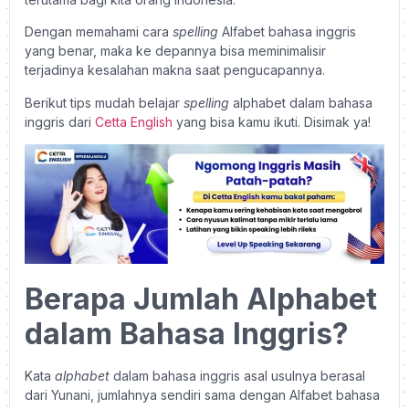
Dengan memahami cara
spelling
Alfabet bahasa inggris
yang benar, maka ke depannya bisa meminimalisir
terjadinya kesalahan makna saat pengucapannya.
Berikut tips mudah belajar
spelling
alphabet dalam bahasa
inggris dari
Cetta English
yang bisa kamu ikuti. Disimak ya!
Berapa Jumlah Alphabet
dalam Bahasa Inggris?
Kata
alphabet
dalam bahasa inggris asal usulnya berasal
dari Yunani, jumlahnya sendiri sama dengan Alfabet bahasa