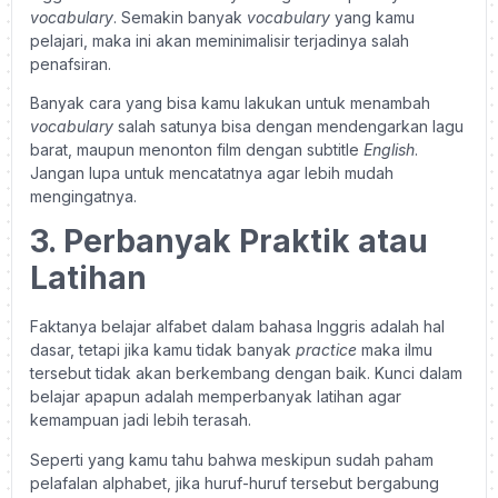
vocabulary
. Semakin banyak
vocabulary
yang kamu
pelajari, maka ini akan meminimalisir terjadinya salah
penafsiran.
Banyak cara yang bisa kamu lakukan untuk menambah
vocabulary
salah satunya bisa dengan mendengarkan lagu
barat, maupun menonton film dengan subtitle
English
.
Jangan lupa untuk mencatatnya agar lebih mudah
mengingatnya.
3. Perbanyak Praktik atau
Latihan
Faktanya belajar alfabet dalam bahasa Inggris adalah hal
dasar, tetapi jika kamu tidak banyak
practice
maka ilmu
tersebut tidak akan berkembang dengan baik. Kunci dalam
belajar apapun adalah memperbanyak latihan agar
kemampuan jadi lebih terasah.
Seperti yang kamu tahu bahwa meskipun sudah paham
pelafalan alphabet, jika huruf-huruf tersebut bergabung