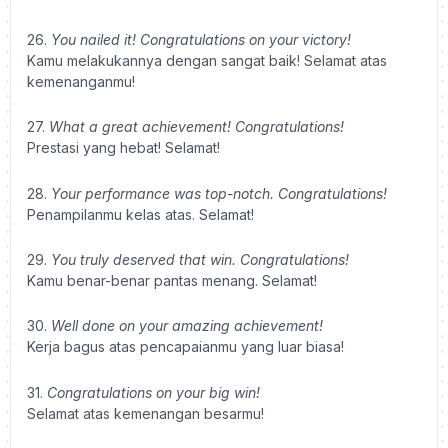
26.
You nailed it! Congratulations on your victory!
Kamu melakukannya dengan sangat baik! Selamat atas
kemenanganmu!
27.
What a great achievement! Congratulations!
Prestasi yang hebat! Selamat!
28.
Your performance was top-notch. Congratulations!
Penampilanmu kelas atas. Selamat!
29.
You truly deserved that win. Congratulations!
Kamu benar-benar pantas menang. Selamat!
30.
Well done on your amazing achievement!
Kerja bagus atas pencapaianmu yang luar biasa!
31.
Congratulations on your big win!
Selamat atas kemenangan besarmu!