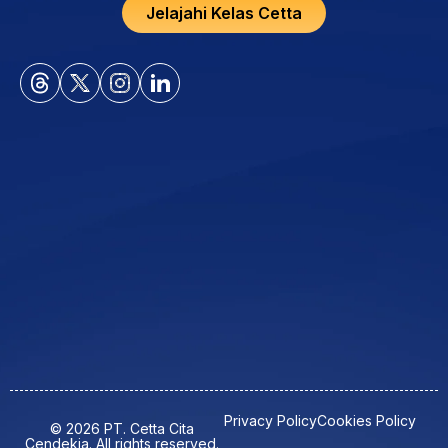
Jelajahi Kelas Cetta
Privacy Policy
Cookies Policy
© 2026 PT. Cetta Cita
Cendekia. All rights reserved.