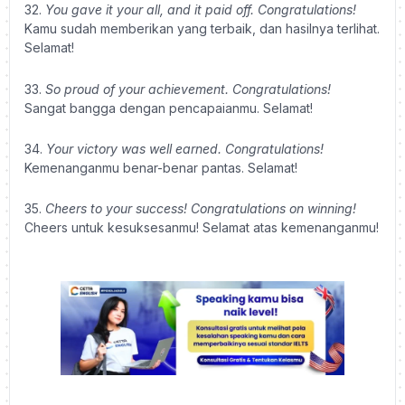
32.
You gave it your all, and it paid off. Congratulations!
Kamu sudah memberikan yang terbaik, dan hasilnya terlihat.
Selamat!
33.
So proud of your achievement. Congratulations!
Sangat bangga dengan pencapaianmu. Selamat!
34.
Your victory was well earned. Congratulations!
Kemenanganmu benar-benar pantas. Selamat!
35.
Cheers to your success! Congratulations on winning!
Cheers untuk kesuksesanmu! Selamat atas kemenanganmu!