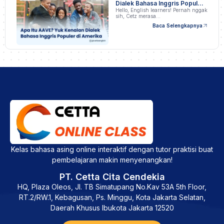
Dialek Bahasa Inggris Populer
di Amerika
Hello, English learners! Pernah nggak
sih, Cetz merasa…
Baca Selengkapnya
Kelas bahasa asing online interaktif dengan tutor praktisi buat
pembelajaran makin menyenangkan!
PT. Cetta Cita Cendekia
HQ, Plaza Oleos, Jl. TB Simatupang No.Kav 53A 5th Floor,
RT.2/RW.1, Kebagusan, Ps. Minggu, Kota Jakarta Selatan,
Daerah Khusus Ibukota Jakarta 12520