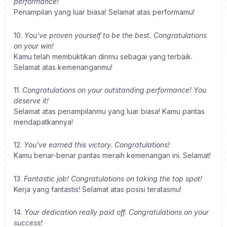
performance!
Penampilan yang luar biasa! Selamat atas performamu!
10.
You’ve proven yourself to be the best. Congratulations
on your win!
Kamu telah membuktikan dirimu sebagai yang terbaik.
Selamat atas kemenanganmu!
11.
Congratulations on your outstanding performance! You
deserve it!
Selamat atas penampilanmu yang luar biasa! Kamu pantas
mendapatkannya!
12.
You’ve earned this victory. Congratulations!
Kamu benar-benar pantas meraih kemenangan ini. Selamat!
13.
Fantastic job! Congratulations on taking the top spot!
Kerja yang fantastis! Selamat atas posisi teratasmu!
14.
Your dedication really paid off. Congratulations on your
success!