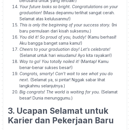
berusaha untuk yang terbaik!)
Your future looks so bright. Congratulations on your
graduation!
(Masa depanmu terlihat sangat cerah.
Selamat atas kelulusanmu!)
This is only the beginning of your success story.
(Ini
baru permulaan dari kisah suksesmu.)
You did it! So proud of you, buddy!
(Kamu berhasil!
Aku bangga banget sama kamu!)
Cheers to your graduation day! Let’s celebrate!
(Selamat untuk hari wisudamu! Ayo kita rayakan!)
Way to go! You totally nailed it!
(Mantap! Kamu
benar-benar sukses besar!)
Congrats, smarty! Can’t wait to see what you do
next.
(Selamat ya, si pintar! Nggak sabar lihat
langkahmu selanjutnya.)
Big congrats! The world is waiting for you.
(Selamat
besar! Dunia menunggumu.)
3. Ucapan Selamat untuk
Karier dan Pekerjaan Baru