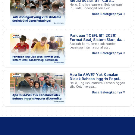
Media Sosial: Gini Cara
Pakainya!
Hello, English learners! Belakangan
ini, kata unhinged semakin…
Baca Selengkapnya
Panduan TOEFL IBT 2026:
Format Soal, Sistem Skor, dan
Strategi Persiapan
Apakah kamu termasuk hunter
beasiswa internasional atau
profesional…
Baca Selengkapnya
Apa Itu AAVE? Yuk Kenalan
Dialek Bahasa Inggris Populer
di Amerika
Hello, English learners! Pernah nggak
sih, Cetz merasa…
Baca Selengkapnya