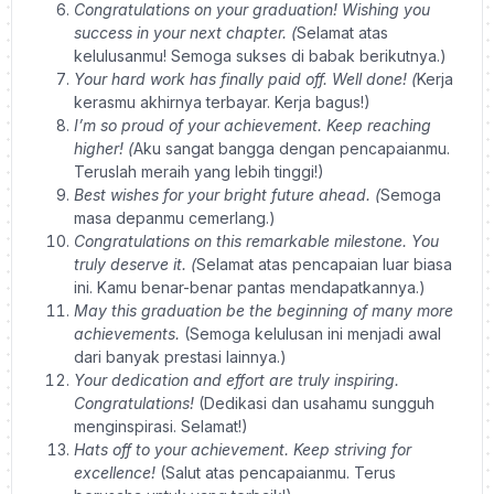
Congratulations on your graduation! Wishing you
success in your next chapter. (
Selamat atas
kelulusanmu! Semoga sukses di babak berikutnya.)
Your hard work has finally paid off. Well done! (
Kerja
kerasmu akhirnya terbayar. Kerja bagus!)
I’m so proud of your achievement. Keep reaching
higher! (
Aku sangat bangga dengan pencapaianmu.
Teruslah meraih yang lebih tinggi!)
Best wishes for your bright future ahead. (
Semoga
masa depanmu cemerlang.)
Congratulations on this remarkable milestone. You
truly deserve it. (
Selamat atas pencapaian luar biasa
ini. Kamu benar-benar pantas mendapatkannya.)
May this graduation be the beginning of many more
achievements.
(Semoga kelulusan ini menjadi awal
dari banyak prestasi lainnya.)
Your dedication and effort are truly inspiring.
Congratulations!
(Dedikasi dan usahamu sungguh
menginspirasi. Selamat!)
Hats off to your achievement. Keep striving for
excellence!
(Salut atas pencapaianmu. Terus