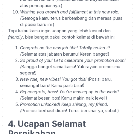
atas pencapaiannya.)
Wishing you growth and fulfillment in this new role.
(
Semoga kamu terus berkembang dan merasa puas
di posisi baru ini.)
Tapi kalau kamu ingin ucapan yang lebih kasual dan
friendly
, bisa banget pakai contoh kalimat di bawah ini:
Congrats on the new job title! Totally nailed it!
(
Selamat atas jabatan barumu! Keren banget!)
So proud of you! Let’s celebrate your promotion soon!
(
Bangga banget sama kamu! Yuk rayain promosimu
segera!)
New role, new vibes! You got this! (
Posisi baru,
semangat baru! Kamu pasti bisa!)
Big congrats, boss! You’re moving up in the world!
(
Selamat besar, bos! Kamu makin naik level!)
Promotion unlocked! Keep shining, my friend.
(
Promosi berhasil diraih! Terus bersinar ya, sobat.)
4. Ucapan Selamat
Pernikahan