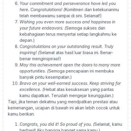
Your commitment and perseverance have led you
here. Congratulations! (
Komitmen dan ketekunanmu
telah membawamu sampai di sini. Selamat!)
Wishing you even more success and happiness in
your future endeavors. (
Semoga sukses dan
kebahagiaan terus menyertai setiap langkahmu ke
depan.)
Congratulations on your outstanding result. Truly
inspiring! (
Selamat atas hasil luar biasa ini. Benar-
benar menginspirasi!)
May this achievement open the doors to many more
opportunities. (
Semoga pencapaian ini membuka
banyak pintu kesempatan.)
Bravo on your well-earned success. Keep striving for
excellence. (
Hebat atas kesuksesan yang pantas
kamu dapatkan. Teruslah mengejar keunggulan.)
Tapi, jika teman dekatmu yang mendpatkan prestasi atau
kemenangan, ucapan di bawah ini akan lebih cocok untuk
kamu berikan.
Congrats, you did it! So proud of you. (
Selamat, kamu
berhasil! Aku bangga banget sama kamu.)