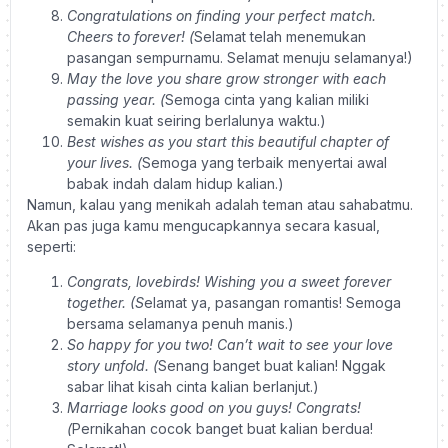
Congratulations on finding your perfect match.
Cheers to forever! (
Selamat telah menemukan
pasangan sempurnamu. Selamat menuju selamanya!)
May the love you share grow stronger with each
passing year. (
Semoga cinta yang kalian miliki
semakin kuat seiring berlalunya waktu.)
Best wishes as you start this beautiful chapter of
your lives. (
Semoga yang terbaik menyertai awal
babak indah dalam hidup kalian.)
Namun, kalau yang menikah adalah teman atau sahabatmu.
Akan pas juga kamu mengucapkannya secara kasual,
seperti:
Congrats, lovebirds! Wishing you a sweet forever
together. (S
elamat ya, pasangan romantis! Semoga
bersama selamanya penuh manis.)
So happy for you two! Can’t wait to see your love
story unfold. (
Senang banget buat kalian! Nggak
sabar lihat kisah cinta kalian berlanjut.)
Marriage looks good on you guys! Congrats!
(
Pernikahan cocok banget buat kalian berdua!