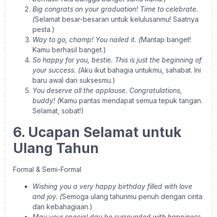
Big congrats on your graduation! Time to celebrate.
(
Selamat besar-besaran untuk kelulusanmu! Saatnya
pesta.)
Way to go, champ! You nailed it. (
Mantap banget!
Kamu berhasil banget.)
So happy for you, bestie. This is just the beginning of
your success. (
Aku ikut bahagia untukmu, sahabat. Ini
baru awal dari suksesmu.)
You deserve all the applause. Congratulations,
buddy! (
Kamu pantas mendapat semua tepuk tangan.
Selamat, sobat!)
6. Ucapan Selamat untuk
Ulang Tahun
Formal & Semi-Formal
Wishing you a very happy birthday filled with love
and joy. (
Semoga ulang tahunmu penuh dengan cinta
dan kebahagiaan.)
May your special day be surrounded with happiness