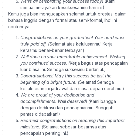
We’re all celebrating your success today!
(Kami
semua merayakan kesuksesanmu hari ini!)
Kamu juga bisa mengucapkan selamat untuk prestasi dalam
bahasa Inggris dengan formal atau semi-formal, lho! Ini
contohnya:
Congratulations on your graduation! Your hard work
truly paid off. (
Selamat atas kelulusanmu! Kerja
kerasmu benar-benar terbayar.)
Well done on your remarkable achievement. Wishing
you continued success. (
Kerja bagus atas pencapaian
luar biasa ini. Semoga suksesmu berlanjut.)
Congratulations! May this success be just the
beginning of a bright future. (
Selamat! Semoga
kesuksesan ini jadi awal dari masa depan cerahmu.)
We are proud of your dedication and
accomplishments. Well deserved! (
Kami bangga
dengan dedikasi dan pencapaianmu. Sungguh
pantas didapatkan!)
Heartiest congratulations on reaching this important
milestone. (
Selamat sebesar-besarnya atas
pencapaian penting ini.)