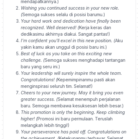
mendapatkannya.)
Wishing you continued success in your new role.
(
Semoga sukses selalu di posisi barumu.)
Your hard work and dedication have finally been
recognized. Well deserved! (
Kerja keras dan
dedikasimu akhirnya diakui. Sangat pantas!)
I’m confident you’ll excel in this new position. (
Aku
yakin kamu akan unggul di posisi baru ini.)
Best of luck as you take on this exciting new
challenge. (
Semoga sukses menghadapi tantangan
baru yang seru ini.)
Your leadership will surely inspire the whole team.
Congratulations! (
Kepemimpinanmu pasti akan
menginspirasi seluruh tim. Selamat!)
Cheers to your new journey. May it bring you even
greater success. (
Selamat menempuh perjalanan
baru. Semoga membawa kesuksesan lebih besar.)
This promotion is only the beginning. Keep climbing
higher! (
Promosi ini baru permulaan. Teruslah
melangkah lebih tinggi!)
Your perseverance has paid off. Congratulations on
the achievement. (
Ketekunanmu terbayar. Selamat