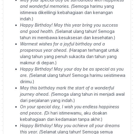
and wonderful memories. (
Semoga harimu yang
istimewa dikelilingi kebahagiaan dan kenangan
indah.)
Happy Birthday! May this year bring you success
and good health. (
Selamat ulang tahun! Semoga
tahun ini membawa kesuksesan dan kesehatan.)
Warmest wishes for a joyful birthday and a
prosperous year ahead. (
Harapan terhangat untuk
ulang tahun yang penuh sukacita dan tahun yang
makmur di depan.)
Happy Birthday! May your day be as special as you
are. (
Selamat ulang tahun! Semoga harimu seistimewa
dirimu.)
May this birthday mark the start of a wonderful
journey ahead. (
Semoga ulang tahun ini menjadi awal
dari perjalanan yang indah.)
On your special day, I wish you endless happiness
and peace. (
Di hari istimewamu, aku doakan
kebahagiaan dan kedamaian tanpa akhir.)
Happy Birthday! May you achieve all your dreams
this year. (
Selamat ulang tahun! Semoga semua