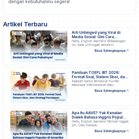
dengan kebutuhanmu segera!
Artikel Terbaru
Arti Unhinged yang Viral di
Media Sosial: Gini Cara
Pakainya!
Hello, English learners! Belakangan
ini, kata unhinged semakin…
Baca Selengkapnya
Panduan TOEFL IBT 2026:
Format Soal, Sistem Skor, dan
Strategi Persiapan
Apakah kamu termasuk hunter
beasiswa internasional atau
profesional…
Baca Selengkapnya
Apa Itu AAVE? Yuk Kenalan
Dialek Bahasa Inggris Populer
di Amerika
Hello, English learners! Pernah nggak
sih, Cetz merasa…
Baca Selengkapnya