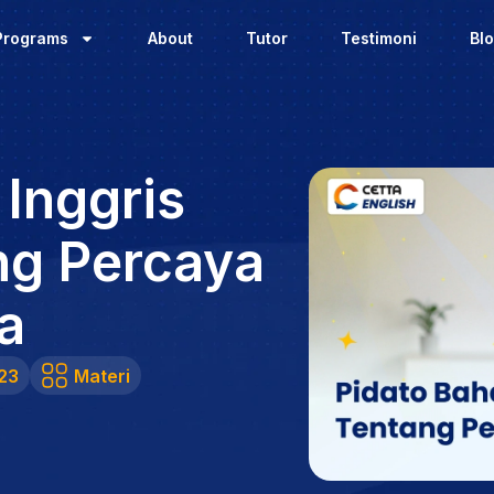
Programs
About
Tutor
Testimoni
Bl
Inggris
ng Percaya
ya
23
Materi