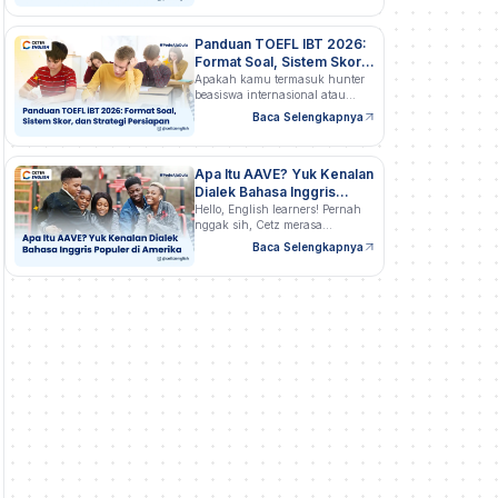
Panduan TOEFL IBT 2026:
Format Soal, Sistem Skor,
dan Strategi Persiapan
Apakah kamu termasuk hunter
beasiswa internasional atau
profesional…
Baca Selengkapnya
Apa Itu AAVE? Yuk Kenalan
Dialek Bahasa Inggris
Populer di Amerika
Hello, English learners! Pernah
nggak sih, Cetz merasa…
Baca Selengkapnya