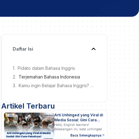
Daftar Isi
Pidato dalam Bahasa Inggris
Terjemahan Bahasa Indonesia
Kamu ingin Belajar Bahasa Inggris? Bareng Cetta Online Class Aja!
Artikel Terbaru
Arti Unhinged yang Viral di
Media Sosial: Gini Cara
Pakainya!
Hello, English learners!
Belakangan ini, kata unhinged
semakin…
Baca Selengkapnya