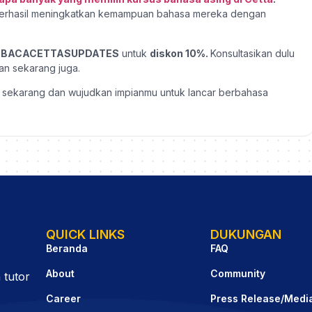
berhasil meningkatkan kemampuan bahasa mereka dengan
o
BACACETTASUPDATES
untuk
diskon 10%.
Konsultasikan dulu
ihan sekarang juga.
a sekarang dan wujudkan impianmu untuk lancar berbahasa
QUICK LINKS
DUKUNGAN
Beranda
FAQ
About
Community
 tutor
Career
Press Release/Medi