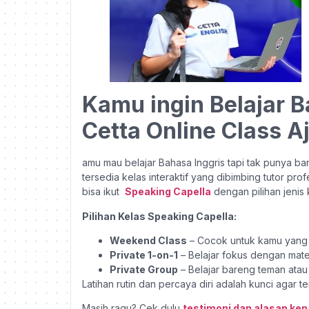
Kamu ingin Belajar B
Cetta Online Class A
amu mau belajar Bahasa Inggris tapi tak punya b
tersedia kelas interaktif yang dibimbing tutor pro
bisa ikut
Speaking Capella
dengan pilihan jenis 
Pilihan Kelas Speaking Capella:
Weekend Class
– Cocok untuk kamu yang sib
Private 1-on-1
– Belajar fokus dengan mat
Private Group
– Belajar bareng teman atau 
Latihan rutin dan percaya diri adalah kunci agar t
Masih ragu? Cek dulu
testimoni dan alasan ken