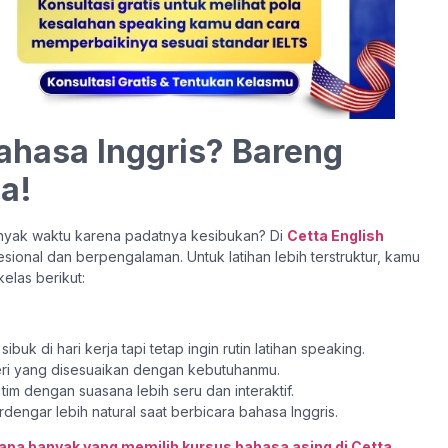
ahasa Inggris? Bareng
ja!
anyak waktu karena padatnya kesibukan? Di
Cetta English
fesional dan berpengalaman. Untuk latihan lebih terstruktur, kamu
kelas berikut:
uk di hari kerja tapi tetap ingin rutin latihan speaking.
eri yang disesuaikan dengan kebutuhanmu.
tim dengan suasana lebih seru dan interaktif.
erdengar lebih natural saat berbicara bahasa Inggris.
apa banyak yang memilih kursus bahasa asing di Cetta
.