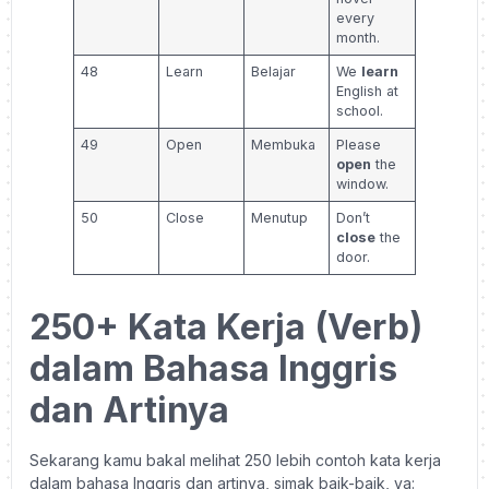
every
month.
48
Learn
Belajar
We
learn
English at
school.
49
Open
Membuka
Please
open
the
window.
50
Close
Menutup
Don’t
close
the
door.
250+ Kata Kerja (Verb)
dalam Bahasa Inggris
dan Artinya
Sekarang kamu bakal melihat 250 lebih contoh kata kerja
dalam bahasa Inggris dan artinya, simak baik-baik, ya: