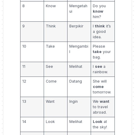
8
Know
Mengetah
Do you
ui
know
him?
9
Think
Berpikir
I
think
it’s
a good
idea.
10
Take
Mengambi
Please
l
take
your
bag.
11
See
Melihat
I
see
a
rainbow.
12
Come
Datang
She will
come
tomorrow.
13
Want
Ingin
We
want
to travel
abroad.
14
Look
Melihat
Look
at
the sky!