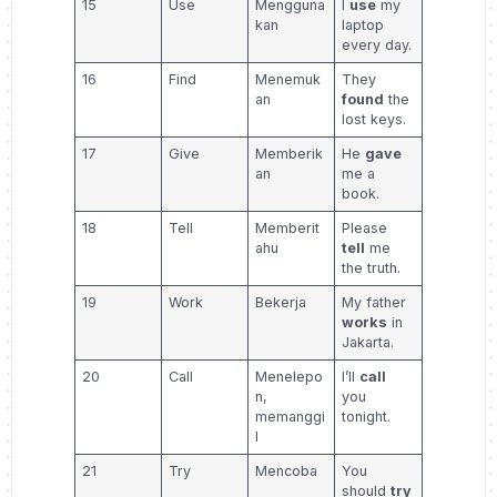
15
Use
Mengguna
I
use
my
kan
laptop
every day.
16
Find
Menemuk
They
an
found
the
lost keys.
17
Give
Memberik
He
gave
an
me a
book.
18
Tell
Memberit
Please
ahu
tell
me
the truth.
19
Work
Bekerja
My father
works
in
Jakarta.
20
Call
Menelepo
I’ll
call
n,
you
memanggi
tonight.
l
21
Try
Mencoba
You
should
try