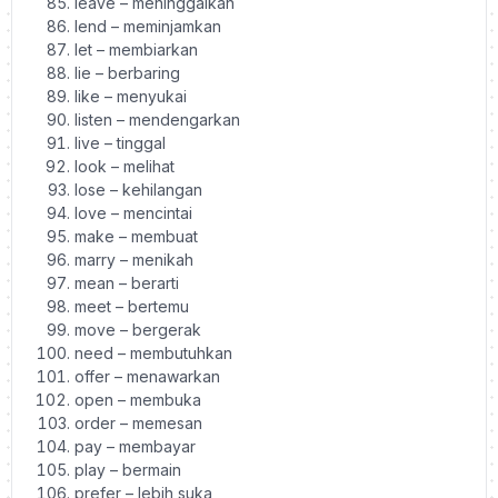
leave – meninggalkan
lend – meminjamkan
let – membiarkan
lie – berbaring
like – menyukai
listen – mendengarkan
live – tinggal
look – melihat
lose – kehilangan
love – mencintai
make – membuat
marry – menikah
mean – berarti
meet – bertemu
move – bergerak
need – membutuhkan
offer – menawarkan
open – membuka
order – memesan
pay – membayar
play – bermain
prefer – lebih suka