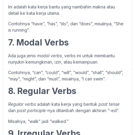
Ini adalah kata kerja bantu yang nambahin makna atau
detail ke kata kerja utama.
Contohnya “have”, “has”, “do”, dan “does”, misalnya, “She
is running”.
7. Modal Verbs
Ada juga jenis
modal verbs
, verbs ini untuk membantu
nunjukin kemungkinan, izin, atau kemampuan.
Contohnya, “can”, “could”, “will”, “would”, “shall”, “should”,
“may”, “might”, dan “must”, misalnya, “I can swim”.
8. Regular Verbs
Regular verbs
adalah kata kerja yang bentuk
past tense
dan
past participle
-nya ditambah dengan akhiran “-ed”.
Misalnya, “walk” jadi “walked.”
9. Irregular Verbs