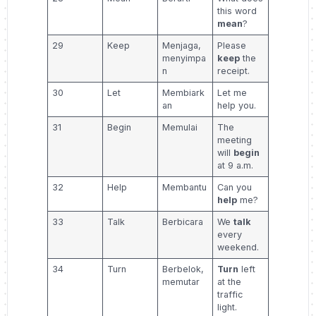
this word
mean
?
29
Keep
Menjaga,
Please
menyimpa
keep
the
n
receipt.
30
Let
Membiark
Let me
an
help you.
31
Begin
Memulai
The
meeting
will
begin
at 9 a.m.
32
Help
Membantu
Can you
help
me?
33
Talk
Berbicara
We
talk
every
weekend.
34
Turn
Berbelok,
Turn
left
memutar
at the
traffic
light.