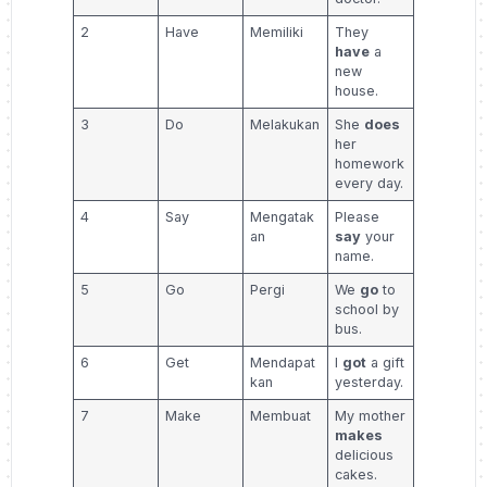
2
Have
Memiliki
They
have
a
new
house.
3
Do
Melakukan
She
does
her
homework
every day.
4
Say
Mengatak
Please
an
say
your
name.
5
Go
Pergi
We
go
to
school by
bus.
6
Get
Mendapat
I
got
a gift
kan
yesterday.
7
Make
Membuat
My mother
makes
delicious
cakes.