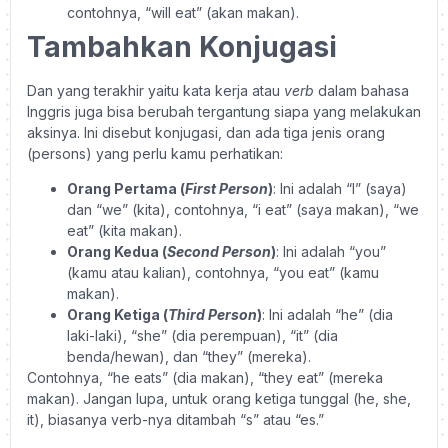
contohnya, “will eat” (akan makan).
Tambahkan Konjugasi
Dan yang terakhir yaitu kata kerja atau
verb
dalam bahasa
Inggris juga bisa berubah tergantung siapa yang melakukan
aksinya. Ini disebut konjugasi, dan ada tiga jenis orang
(persons) yang perlu kamu perhatikan:
Orang Pertama (
First Person
)
: Ini adalah “I” (saya)
dan “we” (kita), contohnya, “i eat” (saya makan), “we
eat” (kita makan).
Orang Kedua (
Second Person
)
: Ini adalah “you”
(kamu atau kalian), contohnya, “you eat” (kamu
makan).
Orang Ketiga (
Third Person
)
: Ini adalah “he” (dia
laki-laki), “she” (dia perempuan), “it” (dia
benda/hewan), dan “they” (mereka).
Contohnya, “he eats” (dia makan), “they eat” (mereka
makan). Jangan lupa, untuk orang ketiga tunggal (he, she,
it), biasanya verb-nya ditambah “s” atau “es.”