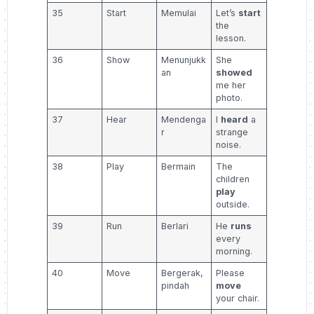
35
Start
Memulai
Let’s
start
the
lesson.
36
Show
Menunjukk
She
an
showed
me her
photo.
37
Hear
Mendenga
I
heard
a
r
strange
noise.
38
Play
Bermain
The
children
play
outside.
39
Run
Berlari
He
runs
every
morning.
40
Move
Bergerak,
Please
pindah
move
your chair.