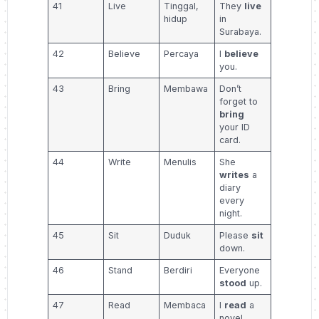
41
Live
Tinggal,
They
live
hidup
in
Surabaya.
42
Believe
Percaya
I
believe
you.
43
Bring
Membawa
Don’t
forget to
bring
your ID
card.
44
Write
Menulis
She
writes
a
diary
every
night.
45
Sit
Duduk
Please
sit
down.
46
Stand
Berdiri
Everyone
stood
up.
47
Read
Membaca
I
read
a
novel