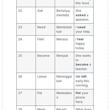
this food.
22
Ask
Bertanya,
She
meminta
asked
a
question.
23
Need
Membutuh
I
need
kan
your help.
24
Feel
Merasa
I
feel
happy
today.
25
Become
Menjadi
She wants
to
become
a
teacher.
26
Leave
Meninggal
We
left
kan
early this
morning.
27
Put
Meletakka
Put
your
n
phone
here.
28
Mean
Berarti
What does