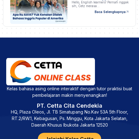
di Amerika
Hello, English learners! Pernah nggak
sih, Cetz merasa…
Baca Selengkapnya
Kelas bahasa asing online interaktif dengan tutor praktisi buat
pembelajaran makin menyenangkan!
PT. Cetta Cita Cendekia
HQ, Plaza Oleos, Jl. TB Simatupang No.Kav 53A 5th Floor,
RT.2/RW.1, Kebagusan, Ps. Minggu, Kota Jakarta Selatan,
Daerah Khusus Ibukota Jakarta 12520
Jelajahi Kelas Cetta