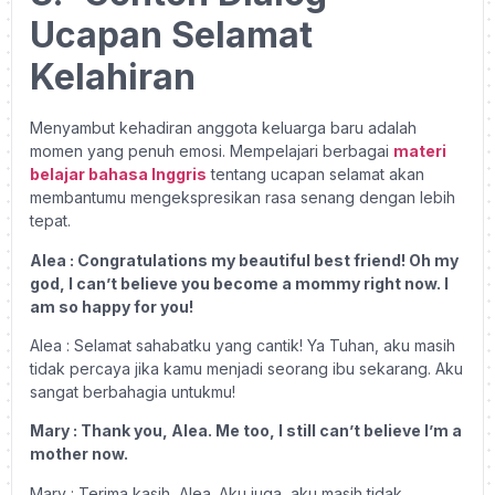
Ucapan Selamat
Kelahiran
Menyambut kehadiran anggota keluarga baru adalah
momen yang penuh emosi. Mempelajari berbagai
materi
belajar bahasa Inggris
tentang ucapan selamat akan
membantumu mengekspresikan rasa senang dengan lebih
tepat.
Alea : Congratulations my beautiful best friend! Oh my
god, I can’t believe you become a mommy right now. I
am so happy for you!
Alea : Selamat sahabatku yang cantik! Ya Tuhan, aku masih
tidak percaya jika kamu menjadi seorang ibu sekarang. Aku
sangat berbahagia untukmu!
Mary : Thank you, Alea. Me too, I still can’t believe I’m a
mother now.
Mary : Terima kasih, Alea. Aku juga, aku masih tidak