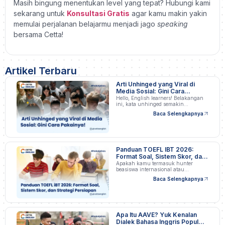
Masih bingung menentukan level yang tepat? Hubungi kami
sekarang untuk
Konsultasi Gratis
agar kamu makin yakin
memulai perjalanan belajarmu menjadi jago
speaking
bersama Cetta!
Artikel Terbaru
Arti Unhinged yang Viral di
Media Sosial: Gini Cara
Pakainya!
Hello, English learners! Belakangan
ini, kata unhinged semakin…
Baca Selengkapnya
Panduan TOEFL IBT 2026:
Format Soal, Sistem Skor, dan
Strategi Persiapan
Apakah kamu termasuk hunter
beasiswa internasional atau
profesional…
Baca Selengkapnya
Apa Itu AAVE? Yuk Kenalan
Dialek Bahasa Inggris Populer