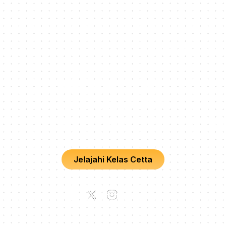
Kelas bahasa asing online interaktif dengan
praktisi buat pembelajaran makin
menyenangkan!
PT. Cetta Cita Cendekia
HQ, Plaza Oleos, Jl. TB Simatupang No.K
5th Floor, RT.2/RW.1, Kebagusan, Ps. Ming
Kota Jakarta Selatan, Daerah Khusus Ibuk
Jakarta 12520
Jelajahi Kelas Cetta