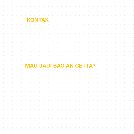
KONTAK
+62 852-1141-5785 (Admin
WA Only)
cettaenglish@gmail.com
a
Senin - Minggu (09.00 -
18.00)
MAU JADI BAGIAN CETTA?
recruitment@cetta.id
Life at Cetta
Cetta Online Class