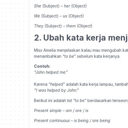
She
(Subject) –
her
(Object)
We
(Subject) –
us
(Object)
They
(Subject) –
them
(Object)
2. Ubah kata kerja menj
Miss Amelia menjelaskan kalau mau mengubah kata 
menambahkan “
to be
” sebelum kata kerjanya.
Contoh:
“John helped me
.”
Karena “
helped
” adalah kata kerja lampau, tamba
“I was helped by John
.”
Berikut ini adalah list “
to be
” berdasarkan tensesn
Present simple
–
am / are / is
Present continuous – is being / are being