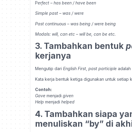
P
erfect – has been / have been
Simple past – was / were
Past continuous – was being / were being
Modals: will, can etc – will be, can be etc.
3. Tambahkan bentuk
p
kerjanya
Mengutip dari
English First
,
past participle
adalah 
Kata kerja bentuk ketiga digunakan untuk setiap k
Contoh:
Gave
menjadi
given
Help
menjadi
helped
4. Tambahkan siapa y
menuliskan “by” di akhi