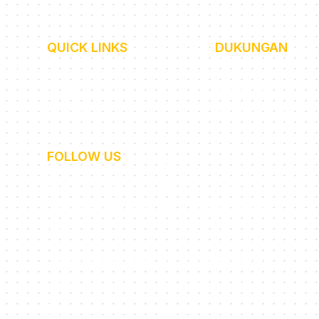
QUICK LINKS
DUKUNGAN
Beranda
FAQ
 tutor
About
Community
Career
Press Release/Medi
Blog
av 53A
FOLLOW US
gu,
Instagram
Tiktok
ota
Cetta English
Cetta English
Cetta Japanese
Cetta Japanese
Cetta Korean
Cetta Korean
Cetta Mandarin
Cetta Mandarin
Cetta French
Cetta French
Cetta German
Cetta German