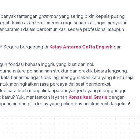
an banyak tantangan
grammar
yang sering bikin kepala pusing
tepat, kamu akan terus merasa ragu setiap kali ingin menyusun
lancaranmu dalam berkomunikasi secara profesional maupun
u! Segera bergabung di
Kelas Antares Cetta English
dan
 fondasi bahasa Inggris yang kuat dari nol.
rna antara pemahaman struktur dan praktik bicara langsung.
ata harianmu agar tidak lagi menggunakan kata yang itu-itu saja.
untuk meningkatkan rasa percaya diri saat berinteraksi.
tuk bicara lebih mengalir tanpa banyak jeda yang mengganggu.
t kamu? Yuk, manfaatkan layanan
Konsultasi Gratis
dengan
puanmu dan pilih kelas yang paling pas untuk meraih targetmu!