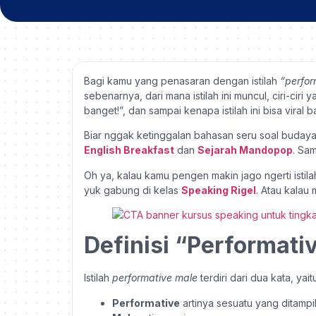
Bagi kamu yang penasaran dengan istilah
“perfor
sebenarnya, dari mana istilah ini muncul, ciri-ciri 
banget!”, dan sampai kenapa istilah ini bisa viral 
Biar nggak ketinggalan bahasan seru soal budaya p
English Breakfast
dan
Sejarah Mandopop
. Sa
Oh ya, kalau kamu pengen makin jago ngerti istil
yuk gabung di kelas
Speaking Rigel
. Atau kalau
Definisi “Performati
Istilah
performative male
terdiri dari dua kata, yaitu
Performative
artinya sesuatu yang ditampil