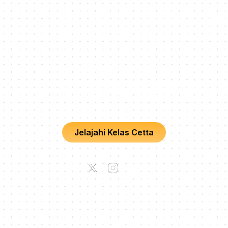
Kelas bahasa asing online interaktif dengan
praktisi buat pembelajaran makin
menyenangkan!
PT. Cetta Cita Cendekia
HQ, Plaza Oleos, Jl. TB Simatupang No.K
5th Floor, RT.2/RW.1, Kebagusan, Ps. Ming
Kota Jakarta Selatan, Daerah Khusus Ibuk
Jakarta 12520
Jelajahi Kelas Cetta
© 2026 PT. Cetta Cita Cendekia. All rights reserved.