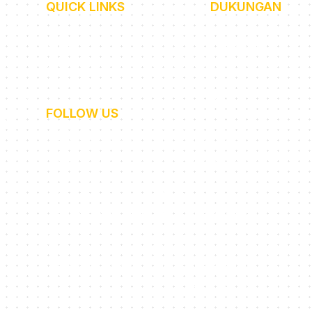
QUICK LINKS
DUKUNGAN
Beranda
FAQ
 tutor
About
Community
Career
Press Release/Medi
Blog
av 53A
FOLLOW US
gu,
Instagram
Tiktok
ota
Cetta English
Cetta English
Cetta Japanese
Cetta Japanese
Cetta Korean
Cetta Korean
Cetta Mandarin
Cetta Mandarin
Cetta French
Cetta French
Cetta German
Cetta German
Privacy Policy
Cookies Policy