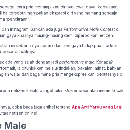
sebagai cara pria menampilkan dirinya lewat gaya, kebiasaan,
di hal tersebut merupakan ekspresi diri yang memang sengaja
ma ‘pencitraan’.
 X, dan Instagram. Bahkan ada juga
Performative Male Contest
di
ngan gaya khasnya masing-masing demi diparodikan netizen.
 istilah ini sebenarnya cermin dari tren gaya hidup pria modern
t
besar di baliknya.
ak ada yang salah dengan jadi
performative male
. Kenapa?
matif, ia ditunjukkan melalui tindakan, pakaian, minat, bahkan
gian wajar dari bagaimana pria mengekspresikan identitasnya di
karena netizen kreatif banget bikin
starter pack
atau meme kocak
ainnya, coba baca juga artikel tentang
Apa Arti Yareu yang Lagi
vitas netizen online!
e Male