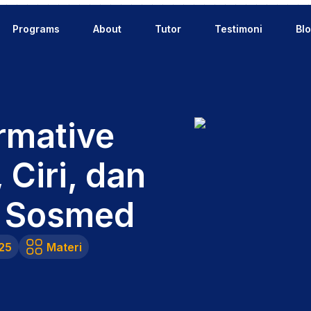
Programs
About
Tutor
Testimoni
Bl
rmative
 Ciri, dan
di Sosmed
25
Materi