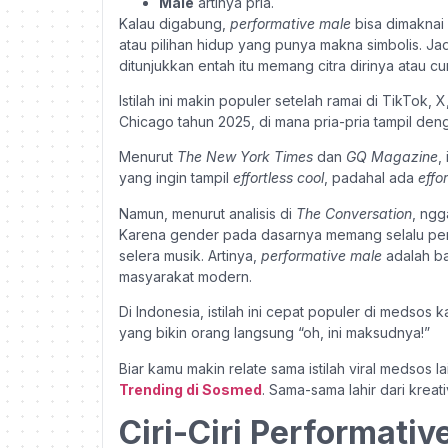
Male
artinya pria.
Kalau digabung,
performative male
bisa dimaknai 
atau pilihan hidup yang punya makna simbolis. Ja
ditunjukkan entah itu memang citra dirinya atau cu
Istilah ini makin populer setelah ramai di TikTok,
Chicago tahun 2025, di mana pria-pria tampil de
Menurut
The New York Times
dan
GQ Magazine
,
yang ingin tampil
effortless cool
, padahal ada
effor
Namun, menurut analisis di
The Conversation
, ngg
Karena gender pada dasarnya memang selalu perfor
selera musik. Artinya,
performative male
adalah ba
masyarakat modern.
Di Indonesia, istilah ini cepat populer di medsos 
yang bikin orang langsung “oh, ini maksudnya!”
Biar kamu makin relate sama istilah viral medsos l
Trending di Sosmed
. Sama-sama lahir dari kreati
Ciri-Ciri Performativ