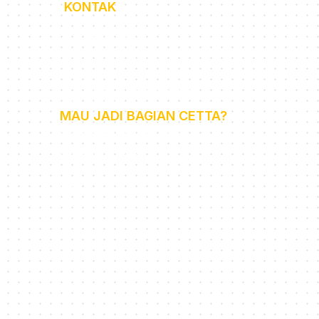
KONTAK
+62 852-1141-5785 (Admin
WA Only)
cettaenglish@gmail.com
a
Senin - Minggu (09.00 -
18.00)
MAU JADI BAGIAN CETTA?
recruitment@cetta.id
Life at Cetta
Cetta Online Class