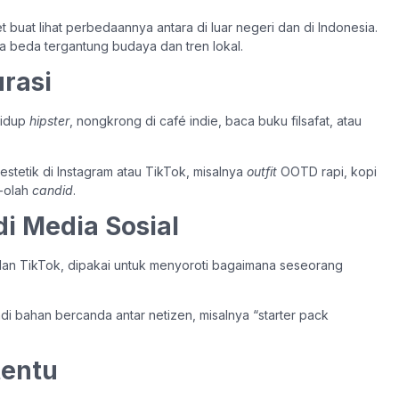
t buat lihat perbedaannya antara di luar negeri dan di Indonesia.
a beda tergantung budaya dan tren lokal.
urasi
hidup
hipster
, nongkrong di café indie, baca buku filsafat, atau
 estetik di Instagram atau TikTok, misalnya
outfit
OOTD rapi, kopi
h-olah
candid
.
di Media Sosial
ter dan TikTok, dipakai untuk menyoroti bagaimana seseorang
jadi bahan bercanda antar netizen, misalnya “starter pack
tentu