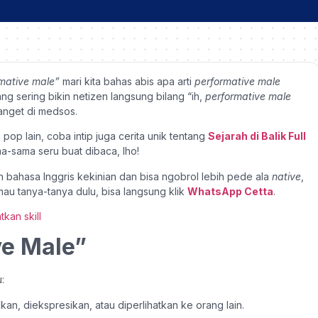
mative male”
mari kita bahas abis apa arti
performative male
yang sering bikin netizen langsung bilang “ih,
performative male
banget di medsos.
op lain, coba intip juga cerita unik tentang
Sejarah di Balik Full
ma-sama seru buat dibaca, lho!
ah bahasa Inggris kekinian dan bisa ngobrol lebih pede ala
native
,
 mau tanya-tanya dulu, bisa langsung klik
WhatsApp Cetta
.
ve Male”
:
kan, diekspresikan, atau diperlihatkan ke orang lain.