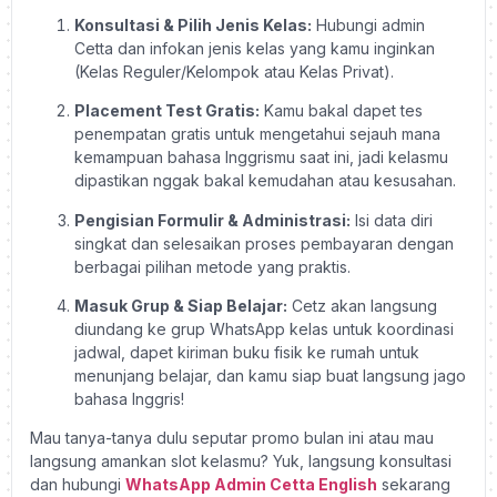
Konsultasi & Pilih Jenis Kelas:
Hubungi admin
Cetta dan infokan jenis kelas yang kamu inginkan
(Kelas Reguler/Kelompok atau Kelas Privat).
Placement Test Gratis:
Kamu bakal dapet tes
penempatan gratis untuk mengetahui sejauh mana
kemampuan bahasa Inggrismu saat ini, jadi kelasmu
dipastikan nggak bakal kemudahan atau kesusahan.
Pengisian Formulir & Administrasi:
Isi data diri
singkat dan selesaikan proses pembayaran dengan
berbagai pilihan metode yang praktis.
Masuk Grup & Siap Belajar:
Cetz akan langsung
diundang ke grup WhatsApp kelas untuk koordinasi
jadwal, dapet kiriman buku fisik ke rumah untuk
menunjang belajar, dan kamu siap buat langsung jago
bahasa Inggris!
Mau tanya-tanya dulu seputar promo bulan ini atau mau
langsung amankan slot kelasmu? Yuk, langsung konsultasi
dan hubungi
WhatsApp Admin Cetta English
sekarang