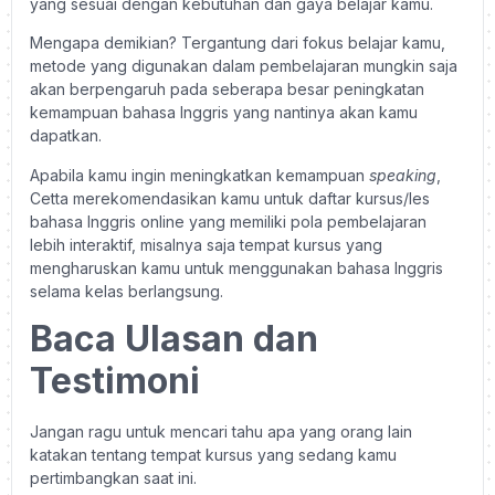
yang sesuai dengan kebutuhan dan gaya belajar kamu.
Mengapa demikian? Tergantung dari fokus belajar kamu,
metode yang digunakan dalam pembelajaran mungkin saja
akan berpengaruh pada seberapa besar peningkatan
kemampuan bahasa Inggris yang nantinya akan kamu
dapatkan.
Apabila kamu ingin meningkatkan kemampuan
speaking
,
Cetta merekomendasikan kamu untuk daftar kursus/les
bahasa Inggris online yang memiliki pola pembelajaran
lebih interaktif, misalnya saja tempat kursus yang
mengharuskan kamu untuk menggunakan bahasa Inggris
selama kelas berlangsung.
Baca Ulasan dan
Testimoni
Jangan ragu untuk mencari tahu apa yang orang lain
katakan tentang tempat kursus yang sedang kamu
pertimbangkan saat ini.