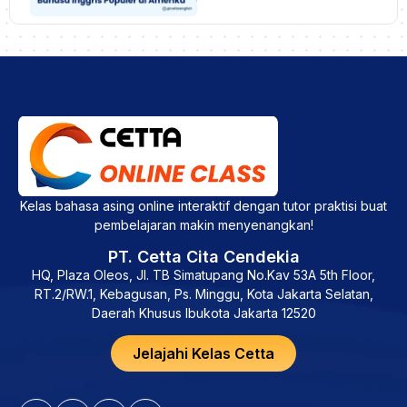
Kelas bahasa asing online interaktif dengan tutor praktisi buat
pembelajaran makin menyenangkan!
PT. Cetta Cita Cendekia
HQ, Plaza Oleos, Jl. TB Simatupang No.Kav 53A 5th Floor,
RT.2/RW.1, Kebagusan, Ps. Minggu, Kota Jakarta Selatan,
Daerah Khusus Ibukota Jakarta 12520
Jelajahi Kelas Cetta