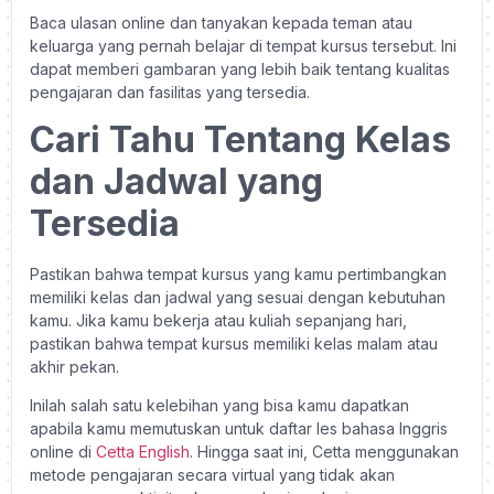
Baca ulasan online dan tanyakan kepada teman atau
keluarga yang pernah belajar di tempat kursus tersebut. Ini
dapat memberi gambaran yang lebih baik tentang kualitas
pengajaran dan fasilitas yang tersedia.
Cari Tahu Tentang Kelas
dan Jadwal yang
Tersedia
Pastikan bahwa tempat kursus yang kamu pertimbangkan
memiliki kelas dan jadwal yang sesuai dengan kebutuhan
kamu. Jika kamu bekerja atau kuliah sepanjang hari,
pastikan bahwa tempat kursus memiliki kelas malam atau
akhir pekan.
Inilah salah satu kelebihan yang bisa kamu dapatkan
apabila kamu memutuskan untuk daftar les bahasa Inggris
online di
Cetta English
. Hingga saat ini, Cetta menggunakan
metode pengajaran secara virtual yang tidak akan