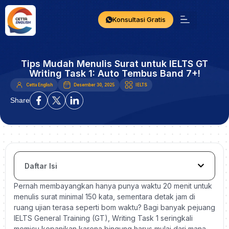
Konsultasi Gratis
Tips Mudah Menulis Surat untuk IELTS GT
Writing Task 1: Auto Tembus Band 7+!
Cetta English
Desember 30, 2025
IELTS
Share
Daftar Isi
Pernah membayangkan hanya punya waktu 20 menit untuk
menulis surat minimal 150 kata, sementara detak jam di
ruang ujian terasa seperti bom waktu? Bagi banyak pejuang
IELTS General Training (GT), Writing Task 1 seringkali
memicu kepanikan karena bingung harus mulai dari mana.