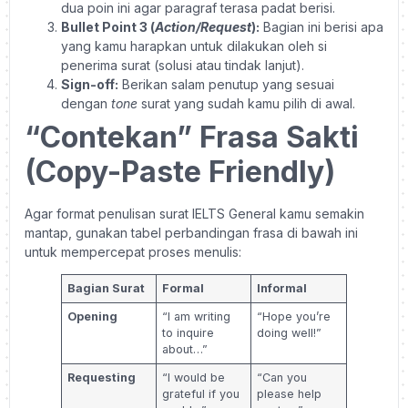
dua poin ini agar paragraf terasa padat berisi.
Bullet Point 3 (
Action/Request
):
Bagian ini berisi apa
yang kamu harapkan untuk dilakukan oleh si
penerima surat (solusi atau tindak lanjut).
Sign-off:
Berikan salam penutup yang sesuai
dengan
tone
surat yang sudah kamu pilih di awal.
“Contekan” Frasa Sakti
(Copy-Paste Friendly)
Agar format penulisan surat IELTS General kamu semakin
mantap, gunakan tabel perbandingan frasa di bawah ini
untuk mempercepat proses menulis:
Bagian Surat
Formal
Informal
Opening
“I am writing
“Hope you’re
to inquire
doing well!”
about…”
Requesting
“I would be
“Can you
grateful if you
please help