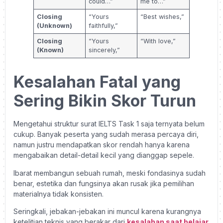
could…”
me to…”
Closing
“Yours
“Best wishes,”
(Unknown)
faithfully,”
Closing
“Yours
“With love,”
(Known)
sincerely,”
Kesalahan Fatal yang
Sering Bikin Skor Turun
Mengetahui struktur surat IELTS Task 1 saja ternyata belum
cukup. Banyak peserta yang sudah merasa percaya diri,
namun justru mendapatkan skor rendah hanya karena
mengabaikan detail-detail kecil yang dianggap sepele.
Ibarat membangun sebuah rumah, meski fondasinya sudah
benar, estetika dan fungsinya akan rusak jika pemilihan
materialnya tidak konsisten.
Seringkali, jebakan-jebakan ini muncul karena kurangnya
ketelitian teknis yang berakar dari
kesalahan saat belajar