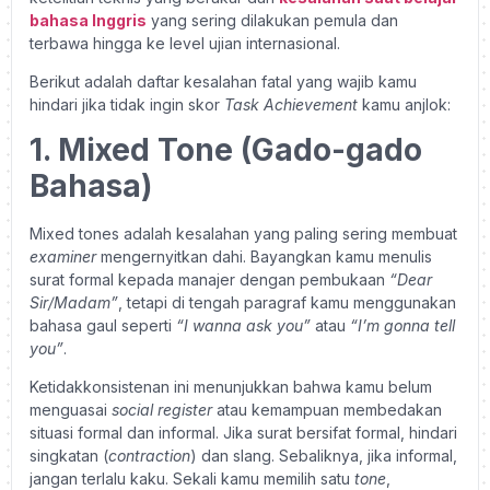
bahasa Inggris
yang sering dilakukan pemula dan
terbawa hingga ke level ujian internasional.
Berikut adalah daftar kesalahan fatal yang wajib kamu
hindari jika tidak ingin skor
Task Achievement
kamu anjlok:
1. Mixed Tone (Gado-gado
Bahasa)
Mixed tones adalah kesalahan yang paling sering membuat
examiner
mengernyitkan dahi. Bayangkan kamu menulis
surat formal kepada manajer dengan pembukaan
“Dear
Sir/Madam”
, tetapi di tengah paragraf kamu menggunakan
bahasa gaul seperti
“I wanna ask you”
atau
“I’m gonna tell
you”
.
Ketidakkonsistenan ini menunjukkan bahwa kamu belum
menguasai
social register
atau kemampuan membedakan
situasi formal dan informal. Jika surat bersifat formal, hindari
singkatan (
contraction
) dan slang. Sebaliknya, jika informal,
jangan terlalu kaku. Sekali kamu memilih satu
tone
,