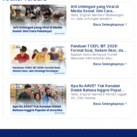
Arti Unhinged yang Viral di
Media Sosial: Gini Cara
Pakainya!
Hello, English learners! Belakangan
ini, kata unhinged semakin…
Baca Selengkapnya
Panduan TOEFL IBT 2026:
Format Soal, Sistem Skor, dan
Strategi Persiapan
Apakah kamu termasuk hunter
beasiswa internasional atau
profesional…
Baca Selengkapnya
Apa Itu AAVE? Yuk Kenalan
Dialek Bahasa Inggris Populer
di Amerika
Hello, English learners! Pernah nggak
sih, Cetz merasa…
Baca Selengkapnya