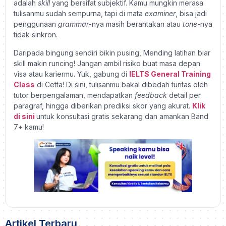
adalah
skill
yang bersifat subjektif. Kamu mungkin merasa
tulisanmu sudah sempurna, tapi di mata
examiner
, bisa jadi
penggunaan
grammar
-nya masih berantakan atau
tone
-nya
tidak sinkron.
Daripada bingung sendiri bikin pusing, Mending latihan biar
skill makin runcing! Jangan ambil risiko buat masa depan
visa atau kariermu. Yuk, gabung di
IELTS General Training
Class
di Cetta! Di sini, tulisanmu bakal dibedah tuntas oleh
tutor berpengalaman, mendapatkan
feedback
detail per
paragraf, hingga diberikan prediksi skor yang akurat.
Klik
di sini
untuk konsultasi gratis sekarang dan amankan Band
7+ kamu!
Artikel Terbaru