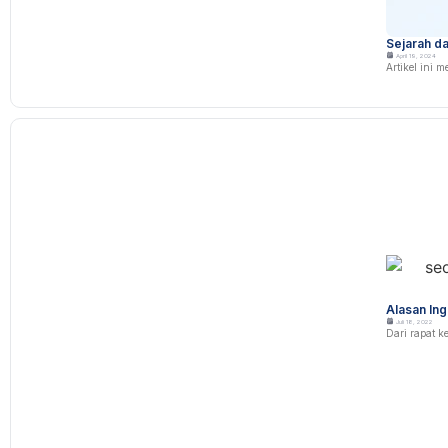
Sejarah da
April 19, 2024
Artikel ini 
Alasan Ing
Juli 18, 2022
Dari rapat k