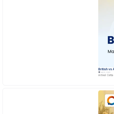
British vs
Juli 25, 2025
Artikel Cett